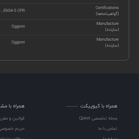
Certifications
6 , EN54-5 CPR
(گواهینامه‌ها)
Manufacture
Oggioni
(سازنده)
Manufacture
Oggioni
(سازنده)
همراه با کیوپیکت
همراه با مشت
مجله تخصصی Qpket
قوانین و مقرر
تماس با ما
حریم خصوصی
درباره ما
سوالات متداو