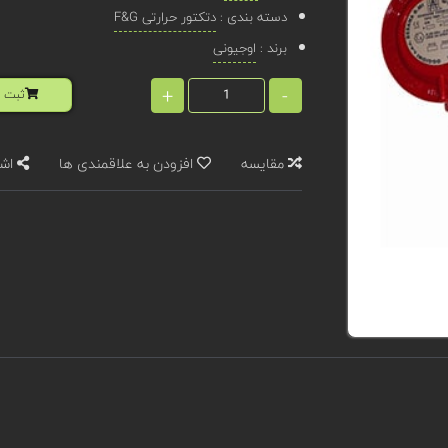
دسته بندی :
دتکتور حرارتی F&G
برند :
اوجیونی
+
-
ثبت ا
مقایسه
افزودن به علاقمندی ها
اشت