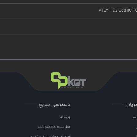
ATEX II 2G Ex d IIC T
ریان
دسترسی سریع
ات
برندها
مقایسه محصولات
ل
فرم درخواست مستقیم