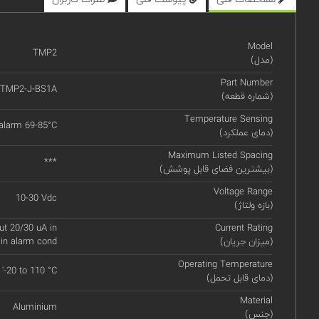
Model
TMP2
(مدل)
Part Number
TMP2-J-BS1A
(شماره قطعه)
Temperature Sensing
 alarm 69-85°C
(دمای عملکرد)
Maximum Listed Spacing
***
(بیشترین فضای قابل پوشش)
Voltage Range
10-30 Vdc
(بازه ولتاژ)
ut 20/30 uA in
Current Rating
(میزان جریان)
 in alarm cond
Operating Temperature
'-20 to 110 °C
(دمای قابل تحمل)
Material
Aluminium
(جنس)