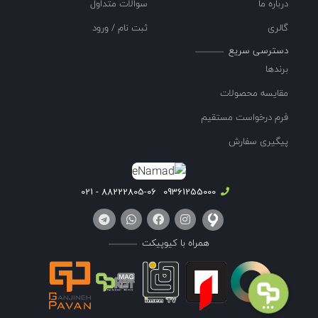
درباره ما
سوالات متداول
گالری
ثبت نام / ورود
دسترسی سریع
برندها
مقایسه محصولات
فرم درخواست مستقیم
پیگیری سفارش
88222805-06 - 021
09361255000
همراه با کیوپیکت