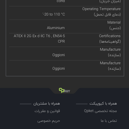
(میزان جریان)
cond
Operating Temperature
(دمای قابل تحمل)
'-20 to 110 °C
Material
(جنس)
Aluminium
ATEX II 2G Ex d IIC T6 , EN54-5
Certifications
(گواهینامه‌ها)
CPR
Manufacture
(سازنده)
Oggioni
Manufacture
(سازنده)
Oggioni
همراه با کیوپیکت
همراه با مشتریان
مجله تخصصی Qpket
قوانین و مقررات
تماس با ما
حریم خصوصی