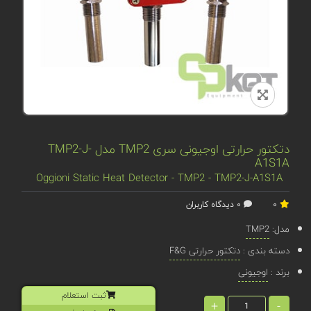
دتکتور حرارتی اوجیونی سری TMP2 مدل TMP2-J-
A1S1A
Oggioni Static Heat Detector - TMP2 - TMP2-J-A1S1A
0
0 دیدگاه کاربران
مدل:
TMP2
دسته بندی :
دتکتور حرارتی F&G
برند :
اوجیونی
ثبت استعلام
+
-