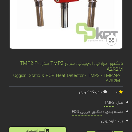
دتکتور حرارتی اوجیونی سری TMP2 مدل TMP2-P-
A2R2M
Oggioni Static & ROR Heat Detector - TMP2 - TMP2-P-
A2R2M
0
0 دیدگاه کاربران
مدل:
TMP2
دسته بندی :
دتکتور حرارتی F&G
برند :
اوجیونی
ثبت استعلام