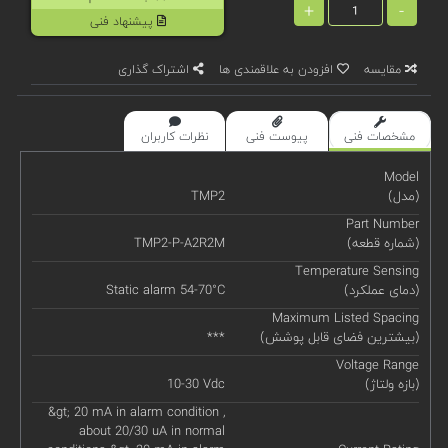
+
-
پیشنهاد فنی
مقایسه
افزودن به علاقمندی ها
اشتراک گذاری
مشخصات فنی
پیوست فنی
نظرات کاربران
Model
(مدل)
TMP2
Part Number
(شماره قطعه)
TMP2-P-A2R2M
Temperature Sensing
(دمای عملکرد)
Static alarm 54-70°C
Maximum Listed Spacing
(بیشترین فضای قابل پوشش)
***
Voltage Range
(بازه ولتاژ)
10-30 Vdc
&gt; 20 mA in alarm condition ,
about 20/30 uA in normal