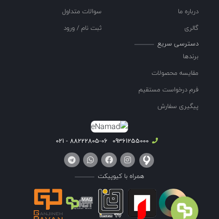
درباره ما
سوالات متداول
گالری
ثبت نام / ورود
دسترسی سریع
برندها
مقایسه محصولات
فرم درخواست مستقیم
پیگیری سفارش
88222805-06 - 021
09361255000
همراه با کیوپیکت