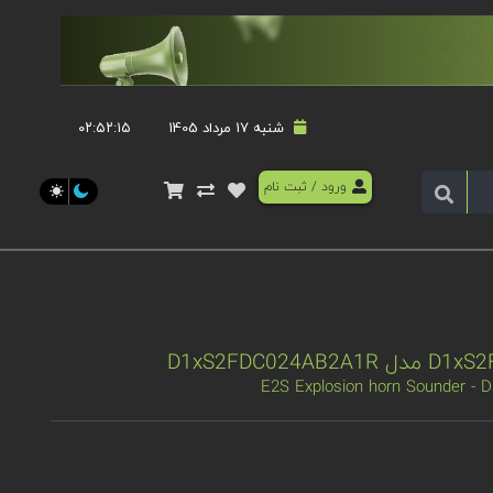
شنبه 17 مرداد 1405
۰۲:۵۲:۱۶
ورود
/
ثبت نام
E2S Explosion horn Sounder -