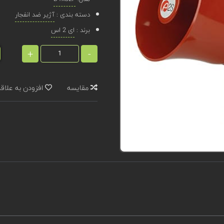
دسته بندی :
آژیر ضد انفجار
برند :
ای 2 اس
+
-
مقایسه
افزودن به علاق