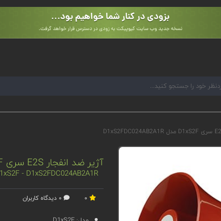
آژیر ضد انفجار E2S سری D1xS2F مدل D1xS2FDC024AB2A1R
 D1xS2F - D1xS2FDC024AB2A1R
0
0 دیدگاه کاربران
مدل:
D1xS2F