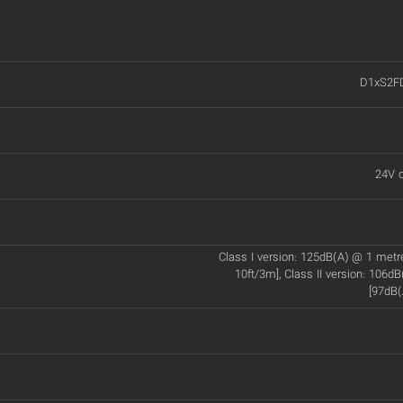
D1xS2F
24V d
Class I version: 125dB(A) @ 1 met
10ft/3m], Class II version: 106d
[97dB(