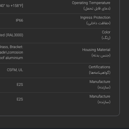
Operating Temperature
-40° to +158°F]
(دمای قابل تحمل)
Ingress Protection
IP66
(حفاظت داخلی)
Color
Red (RAL3000)
(رنگ)
rass, Bracket:
Housing Material
ade\,corrosion
(جنس بدنه)
oof aluminium
Certifications
CSFM, UL
(گواهینامه‌ها)
Manufacture
E2S
(سازنده)
Manufacture
E2S
(سازنده)