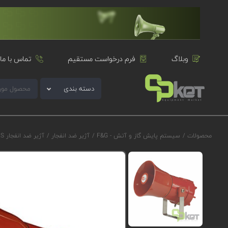
وبلاگ
فرم درخواست مستقیم
تماس با ما
دسته بندی
محصولات
/
سیستم پایش گاز و آتش - F&G
/
آژیر ضد انفجار
/
آژیر ضد انفجار E2S سری D1xS2F مدل D1xS2FDC024AB2A1R