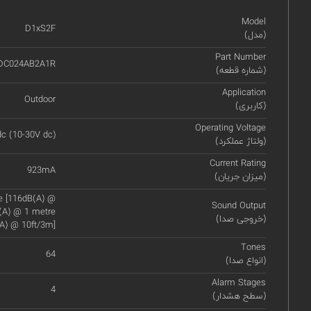
Model
D1xS2F
(مدل)
Part Number
DC024AB2A1R
(شماره قطعه)
Application
Outdoor
(کاربری)
Operating Voltage
c (10-30V dc)
(ولتاژ عملکرد)
Current Rating
923mA
(میزان جریان)
re [116dB(A) @
Sound Output
B(A) @ 1 metre
(خروجی صدا)
A) @ 10ft/3m]
Tones
64
(انواع صدا)
Alarm Stages
4
(سطح هشدار)