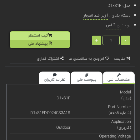
مدل:
D1xS1F
دسته بندی :
آژیر ضد انفجار
برند :
ای 2 اس
ثبت استعلام
+
-
پیشنهاد فنی
مقایسه
افزودن به علاقمندی ها
اشتراک گذاری
مشخصات فنی
پیوست فنی
نظرات کاربران
Model
(مدل)
D1xS1F
Part Number
(شماره قطعه)
D1xS1FDC024CS3A1R
Application
(کاربری)
Outdoor
Operating Voltage