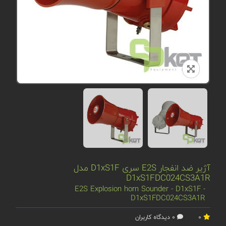
آژیر ضد انفجار E2S سری D1xS1F مدل
D1xS1FDC024CS3A1R
E2S Explosion horn Sounder - D1xS1F -
D1xS1FDC024CS3A1R
0
0 دیدگاه کاربران