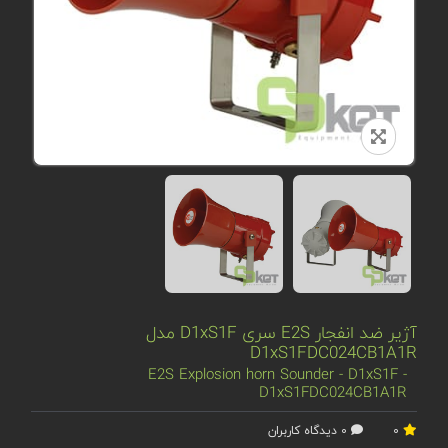
آژیر ضد انفجار E2S سری D1xS1F مدل
D1xS1FDC024CB1A1R
E2S Explosion horn Sounder - D1xS1F -
D1xS1FDC024CB1A1R
0
0 دیدگاه کاربران