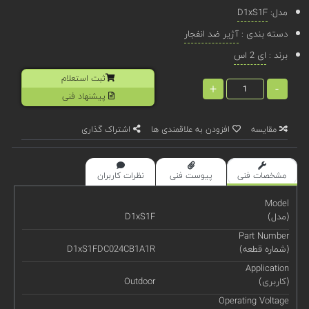
مدل:
D1xS1F
دسته بندی :
آژیر ضد انفجار
برند :
ای 2 اس
ثبت استعلام
+
-
پیشنهاد فنی
مقایسه
افزودن به علاقمندی ها
اشتراک گذاری
مشخصات فنی
پیوست فنی
نظرات کاربران
Model
(مدل)
D1xS1F
Part Number
(شماره قطعه)
D1xS1FDC024CB1A1R
Application
(کاربری)
Outdoor
Operating Voltage