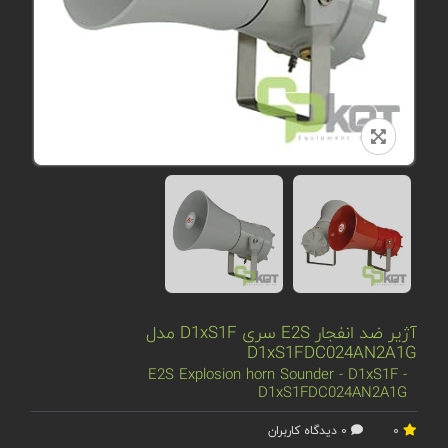
آژیر ضد انفجار E2S سری D1xS1F مدل
D1xS1FDC024AN2A1G
E2S Explosion horn Sounder - D1xS1F -
D1xS1FDC024AN2A1G
0
0 دیدگاه کاربران