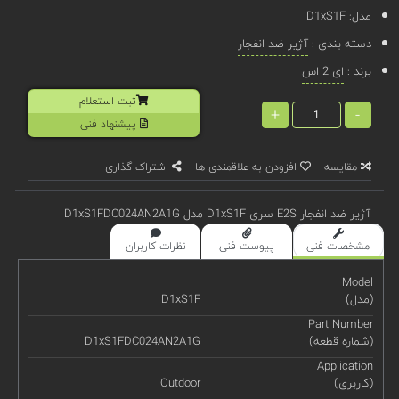
مدل:
D1xS1F
دسته بندی :
آژیر ضد انفجار
برند :
ای 2 اس
ثبت استعلام
+
-
پیشنهاد فنی
مقایسه
افزودن به علاقمندی ها
اشتراک گذاری
آژیر ضد انفجار E2S سری D1xS1F مدل D1xS1FDC024AN2A1G
مشخصات فنی
پیوست فنی
نظرات کاربران
Model
(مدل)
D1xS1F
Part Number
(شماره قطعه)
D1xS1FDC024AN2A1G
Application
(کاربری)
Outdoor