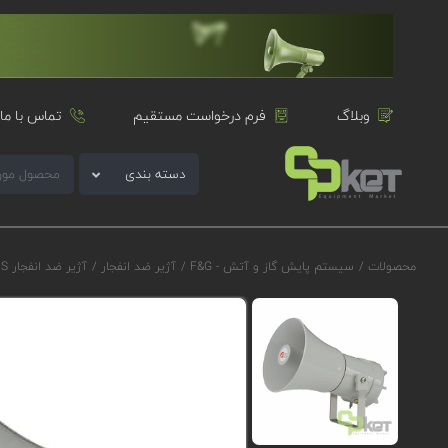
وبلاگ
فرم درخواست مستقیم
تماس با ما
دسته بندی
محصولات
/
سیستم پایش گاز و آتش - F&G
/
آژیر ضد انفجار
/
آژیر ضد انفجار E2S سری D1xS1F مدل D1xS1FAC230CB3D1G