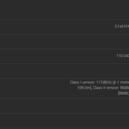
D1xS1F
110-24
Class I version: 117dB(A) @ 1 met
10ft/3m], Class II version: 98d
[88dB(