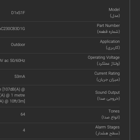
Model
D1xS1F
(مدل)
Part Number
AC230CB3D1G
(شماره قطعه)
Application
Outdoor
(کاربری)
Operating Voltage
0V ac 50/60Hz
(ولتاژ عملکرد)
Current Rating
53mA
(میزان جریان)
re [107dB(A) @
Sound Output
B(A) @ 1 metre
(خروجی صدا)
A) @ 10ft/3m]
Tones
64
(انواع صدا)
Alarm Stages
4
(سطح هشدار)