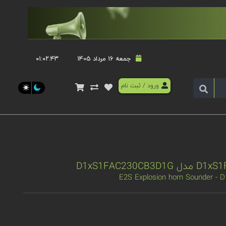
جمعه 16 مرداد 1405
۰۱:۰۲:۴۳
ورود
/
ثبت نام
E2S Explosion horn Sounder -