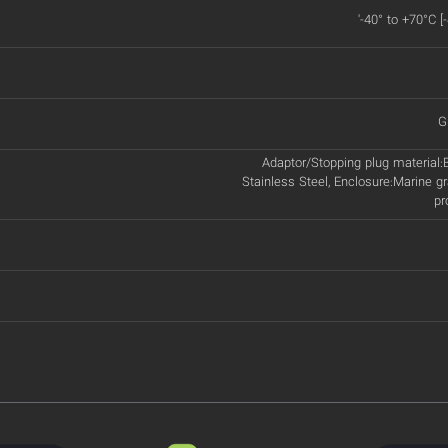
'-40° to +70°C [
G
Adaptor/Stopping plug material:B
Stainless Steel, Enclosure:Marine gr
pr