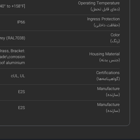
Operating Temperature
-40° to +158°F]
(دمای قابل تحمل)
Ingress Protection
IP66
(حفاظت داخلی)
Color
rey (RAL7038)
(رنگ)
rass, Bracket:
Housing Material
ade\,corrosion
(جنس بدنه)
oof aluminium
Certifications
cUL, UL
(گواهینامه‌ها)
Manufacture
E2S
(سازنده)
Manufacture
E2S
(سازنده)