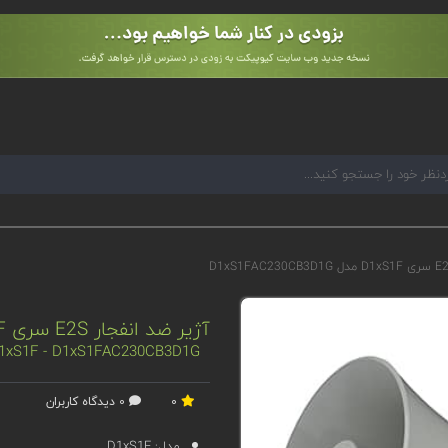
آژیر ضد انفجار E2S سری D1xS1F مدل D1xS1FAC230CB3D1G
 D1xS1F - D1xS1FAC230CB3D1G
0
0 دیدگاه کاربران
مدل:
D1xS1F