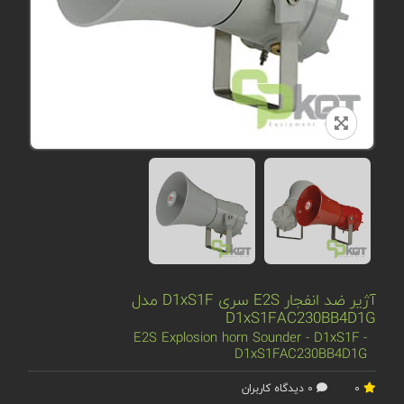
آژیر ضد انفجار E2S سری D1xS1F مدل
D1xS1FAC230BB4D1G
E2S Explosion horn Sounder - D1xS1F -
D1xS1FAC230BB4D1G
0
0 دیدگاه کاربران