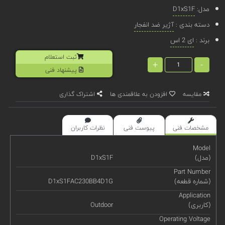
مدل:
D1xS1F
دسته بندی :
آژیر ضد انفجار
برند :
ای 2 اس
ثبت استعلام
+
-
پیشنهاد فنی
مقایسه
افزودن به علاقمندی ها
اشتراک گذاری
مشخصات فنی
پیوست فنی
نظرات کاربران
Model
(مدل)
D1xS1F
Part Number
(شماره قطعه)
D1xS1FAC230BB4D1G
Application
(کاربری)
Outdoor
Operating Voltage