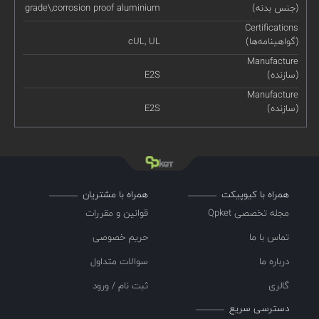
(جنس بدنه)
grade\,corrosion proof aluminium
Certifications
(گواهینامه‌ها)
cUL, UL
Manufacture
(سازنده)
E2S
Manufacture
(سازنده)
E2S
همراه با کیوپیکت
همراه با مشتریان
مجله تخصصی Qpket
قوانین و مقررات
تماس با ما
حریم خصوصی
درباره ما
سوالات متداول
گالری
ثبت نام / ورود
دسترسی سریع