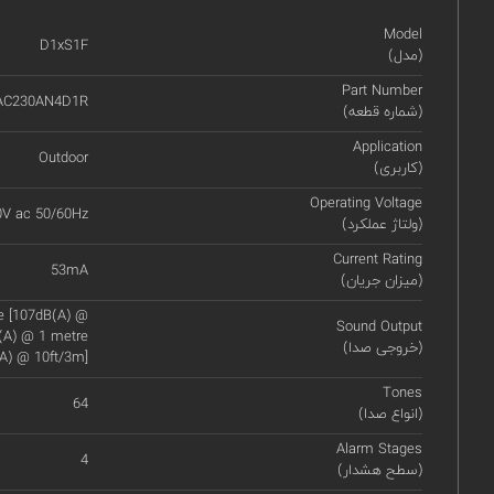
Model
D1xS1F
(مدل)
Part Number
AC230AN4D1R
(شماره قطعه)
Application
Outdoor
(کاربری)
Operating Voltage
0V ac 50/60Hz
(ولتاژ عملکرد)
Current Rating
53mA
(میزان جریان)
re [107dB(A) @
Sound Output
B(A) @ 1 metre
(خروجی صدا)
A) @ 10ft/3m]
Tones
64
(انواع صدا)
Alarm Stages
4
(سطح هشدار)