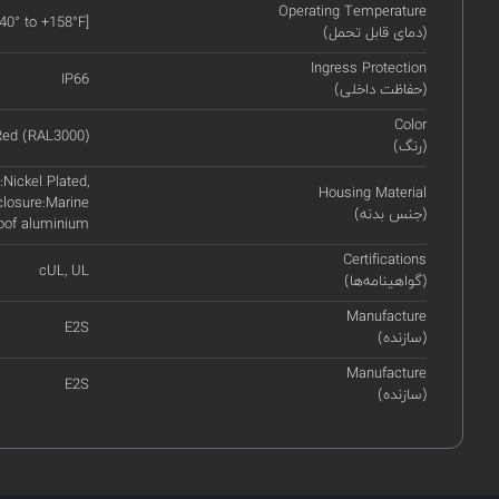
Operating Temperature
-40° to +158°F]
(دمای قابل تحمل)
Ingress Protection
IP66
(حفاظت داخلی)
Color
Red (RAL3000)
(رنگ)
Nickel Plated,
Housing Material
closure:Marine
(جنس بدنه)
roof aluminium
Certifications
cUL, UL
(گواهینامه‌ها)
Manufacture
E2S
(سازنده)
Manufacture
E2S
(سازنده)