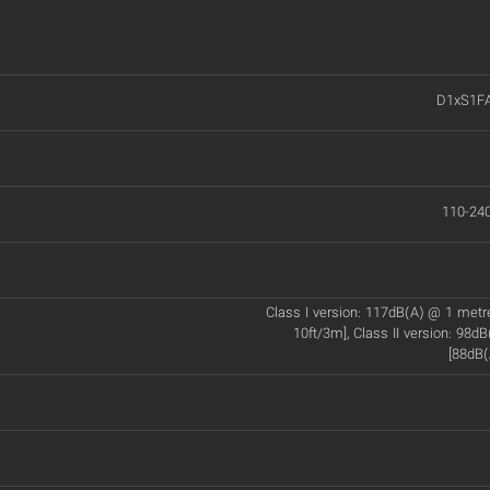
D1xS1F
110-24
Class I version: 117dB(A) @ 1 met
10ft/3m], Class II version: 98d
[88dB(