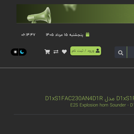
پنجشنبه 15 مرداد 1405
۰۶:۱۴:۴۷
ورود
/
ثبت نام
E2S Explosion horn Sounder -