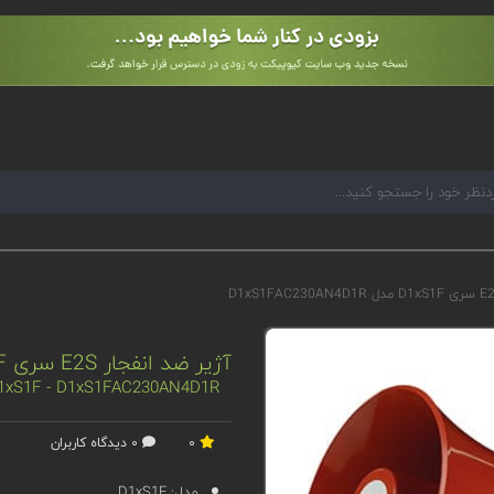
آژیر ضد انفجار E2S سری D1xS1F مدل D1xS1FAC230AN4D1R
 D1xS1F - D1xS1FAC230AN4D1R
0
0 دیدگاه کاربران
مدل:
D1xS1F