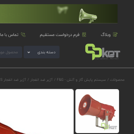
وبلاگ
فرم درخواست مستقیم
تماس با ما
دسته بندی
محصولات
/
سیستم پایش گاز و آتش - F&G
/
آژیر ضد انفجار
/
آژیر ضد انفجار E2S سری D1xS1F مدل D1xS1FAC230AN4D1R