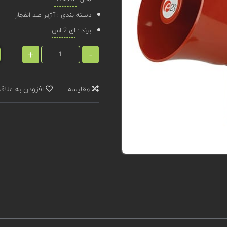
دسته بندی :
آژیر ضد انفجار
برند :
ای 2 اس
+
-
مقایسه
افزودن به علاق