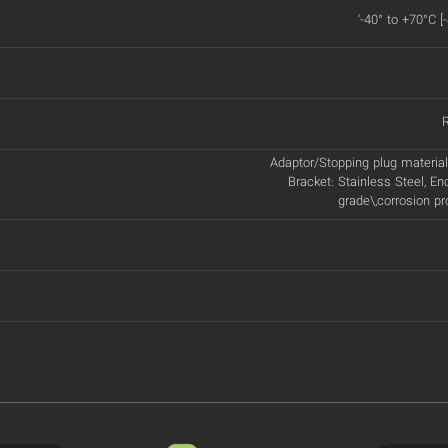
'-40° to +70°C [
Adaptor/Stopping plug material:
Bracket: Stainless Steel, En
grade\,corrosion p