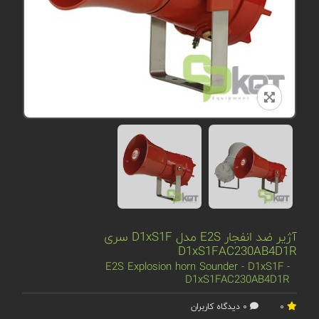
آژیر ضد انفجار E2S مدل D1xS1F سری
D1xS1FAC230AB4D1R
E2S Explosion horn Sounder - D1xS1F -
D1xS1FAC230AB4D1R
0
0 دیدگاه کاربران