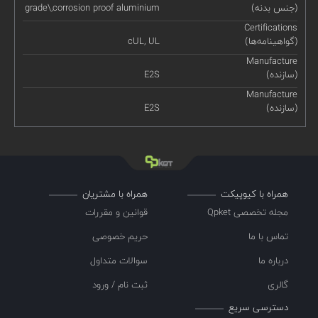
(جنس بدنه)
grade\,corrosion proof aluminium
Certifications
(گواهینامه‌ها)
cUL, UL
Manufacture
(سازنده)
E2S
Manufacture
(سازنده)
E2S
همراه با کیوپیکت
همراه با مشتریان
مجله تخصصی Qpket
قوانین و مقررات
تماس با ما
حریم خصوصی
درباره ما
سوالات متداول
گالری
ثبت نام / ورود
دسترسی سریع