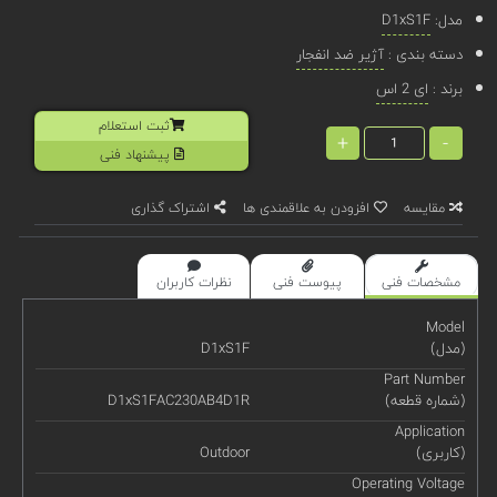
مدل:
D1xS1F
دسته بندی :
آژیر ضد انفجار
برند :
ای 2 اس
ثبت استعلام
+
-
پیشنهاد فنی
مقایسه
افزودن به علاقمندی ها
اشتراک گذاری
مشخصات فنی
پیوست فنی
نظرات کاربران
Model
(مدل)
D1xS1F
Part Number
(شماره قطعه)
D1xS1FAC230AB4D1R
Application
(کاربری)
Outdoor
Operating Voltage