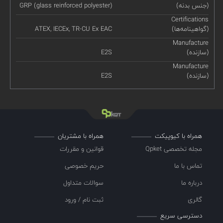
(جنس بدنه)
GRP (glass reinforced polyester)
Certifications
(گواهینامه‌ها)
ATEX, IECEx, TR-CU Ex EAC
Manufacture
(سازنده)
E2S
Manufacture
(سازنده)
E2S
همراه با کیوپیکت
همراه با مشتریان
مجله تخصصی Qpket
قوانین و مقررات
تماس با ما
حریم خصوصی
درباره ما
سوالات متداول
گالری
ثبت نام / ورود
دسترسی سریع