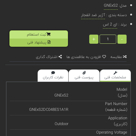
مدل:
GNExS2
دسته بندی :
آژیر ضد انفجار
برند :
ای 2 اس
ثبت استعلام
+
-
پیشنهاد فنی
مقایسه
افزودن به علاقمندی ها
اشتراک گذاری
مشخصات فنی
پیوست فنی
نظرات کاربران
Model
(مدل)
GNExS2
Part Number
(شماره قطعه)
GNExS2DC048ES1A1R
Application
(کاربری)
Outdoor
Operating Voltage