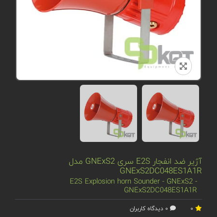
آژیر ضد انفجار E2S سری GNExS2 مدل
GNExS2DC048ES1A1R
E2S Explosion horn Sounder - GNExS2 -
GNExS2DC048ES1A1R
0
0 دیدگاه کاربران