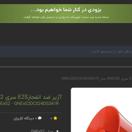
آژیر ضد انفجارE2S سری GNExS2 مدل GNExS2DC024DS3A1R
 GNExS2 - GNExS2DC024DS3A1R
0
0 دیدگاه کاربران
مدل:
GNExS2