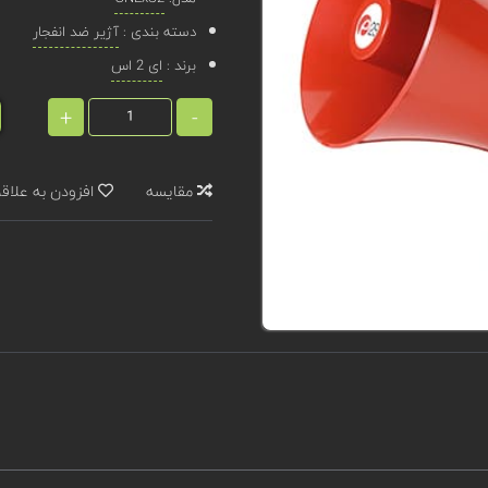
دسته بندی :
آژیر ضد انفجار
برند :
ای 2 اس
+
-
مقایسه
افزودن به علاق