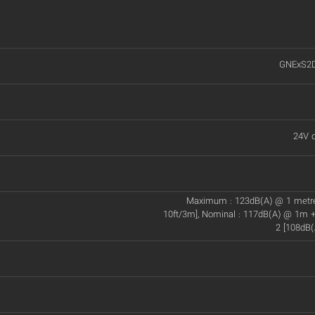
GNExS2
24V d
Maximum : 123dB(A) @ 1 metr
10ft/3m], Nominal : 117dB(A) @ 1m +
2 [108dB(