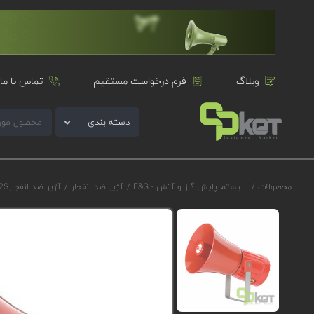
وبلاگ
فرم درخواست مستقیم
تماس با ما
دسته بندی
محصولات
/
سیستم پایش گاز و آتش - F&G
/
آژیر ضد انفجار
/
آژیر ضد انفجارE2S سری GNExS2 مدل GNExS2DC024DS3A1R