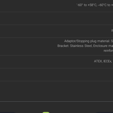
'-60° to +58°C, –60°C to 
Adaptor/Stopping plug material: St
Bracket: Stainless Steel, Enclosure ma
reinfo
ATEX, IECEx,