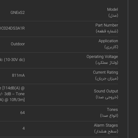
Model
GNExS2
(مدل)
Part Number
DC024DS3A1R
(شماره قطعه)
Application
Outdoor
(کاربری)
Operating Voltage
c (10-30V dc)
(ولتاژ عملکرد)
Current Rating
811mA
(میزان جریان)
e [114dB(A) @
Sound Output
/- 3dB – Tone
(خروجی صدا)
A) @ 10ft/3m]
Tones
64
(انواع صدا)
Alarm Stages
4
(سطح هشدار)