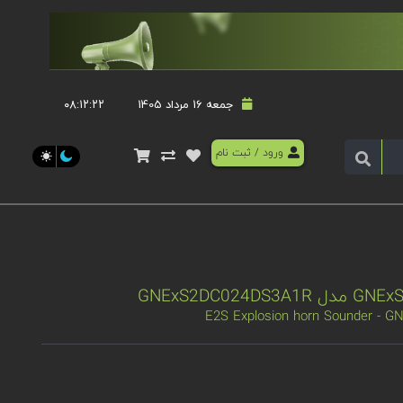
جمعه 16 مرداد 1405
۰۸:۱۲:۲۳
ورود
/
ثبت نام
E2S Explosion horn Sounder -