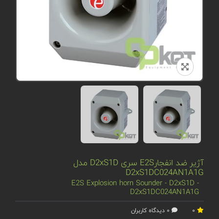
آژیر ضد انفجارE2S سری D2xS1D مدل
D2xS1DC024AN1A1G
E2S Explosion horn Sounder - D2xS1D -
D2xS1DC024AN1A1G
0
0 دیدگاه کاربران