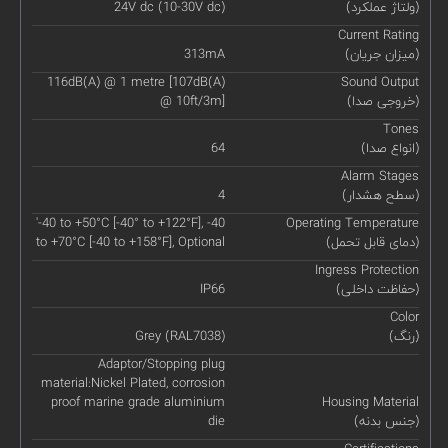
(ولتاژ عملکرد)
24V dc (10-30V dc)
Current Rating
(میزان جریان)
313mA
116dB(A) @ 1 metre [107dB(A)
Sound Output
(خروجی صدا)
@ 10ft/3m]
Tones
(انواع صدا)
64
Alarm Stages
(سطح هشدار)
4
'-40 to +50°C [-40° to +122°F], -40
Operating Temperature
(دمای قابل تحمل)
to +70°C [-40 to +158°F], Optional
Ingress Protection
(حفاظت داخلی)
IP66
Color
(رنگ)
Grey (RAL7038)
Adaptor/Stopping plug
material:Nickel Plated, corrosion
proof marine grade aluminium
Housing Material
(جنس بدنه)
die