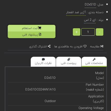
مدل:
D2xS1D
دسته بندی :
آژیر ضد انفجار
برند :
ای 2 اس
ثبت استعلام
+
-
پیشنهاد فنی
مقایسه
افزودن به علاقمندی ها
اشتراک گذاری
مشخصات فنی
پیوست فنی
نظرات کاربران
Model
(مدل)
D2xS1D
Part Number
(شماره قطعه)
D2xS1DC024AN1A1G
Application
(کاربری)
Outdoor
Operating Voltage