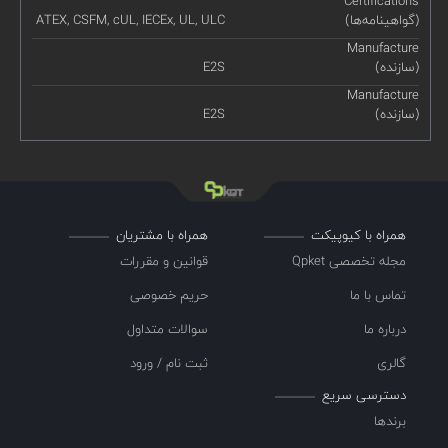
Certifications
(گواهینامه‌ها)
ATEX, CSFM, cUL, IECEx, UL, ULC
Manufacture
(سازنده)
E2S
Manufacture
(سازنده)
E2S
همراه با کیوپیکت
همراه با مشتریان
مجله تخصصی Qpket
قوانین و مقررات
تماس با ما
حریم خصوصی
درباره ما
سوالات متداول
گالری
ثبت نام / ورود
دسترسی سریع
برندها