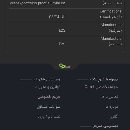
(جنس بدنه)
grade\,corrosion proof aluminium
Certifications
(گواهینامه‌ها)
CSFM, UL
Manufacture
(سازنده)
E2S
Manufacture
(سازنده)
E2S
همراه با کیوپیکت
همراه با مشتریان
مجله تخصصی Qpket
قوانین و مقررات
تماس با ما
حریم خصوصی
درباره ما
سوالات متداول
گالری
ثبت نام / ورود
دسترسی سریع