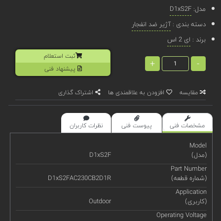
مدل:
D1xS2F
دسته بندی :
آژیر ضد انفجار
برند :
ای 2 اس
ثبت استعلام
+
-
پیشنهاد فنی
مقایسه
افزودن به علاقمندی ها
اشتراک گذاری
مشخصات فنی
پیوست فنی
نظرات کاربران
Model
(مدل)
D1xS2F
Part Number
(شماره قطعه)
D1xS2FAC230CB2D1R
Application
(کاربری)
Outdoor
Operating Voltage