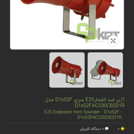
آژیر ضد انفجارE2S سری D1xS2F مدل
D1xS2FAC230CB2D1R
E2S Explosion horn Sounder - D1xS2F -
D1xS2FAC230CB2D1R
0
0 دیدگاه کاربران