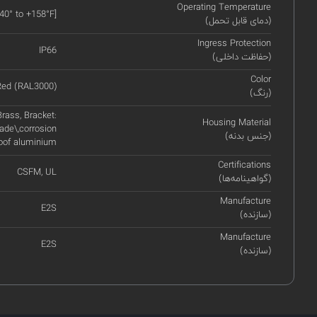
Operating Temperature
-40° to +158°F]
(دمای قابل تحمل)
Ingress Protection
IP66
(حفاظت داخلی)
Color
Red (RAL3000)
(رنگ)
rass, Bracket:
Housing Material
ade\,corrosion
(جنس بدنه)
oof aluminium
Certifications
CSFM, UL
(گواهینامه‌ها)
Manufacture
E2S
(سازنده)
Manufacture
E2S
(سازنده)