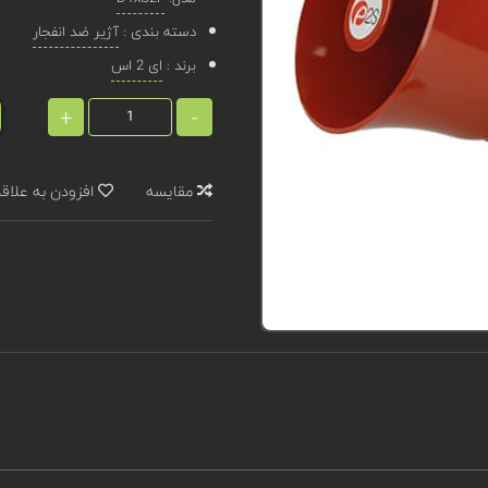
دسته بندی :
آژیر ضد انفجار
برند :
ای 2 اس
+
-
مقایسه
افزودن به علاق