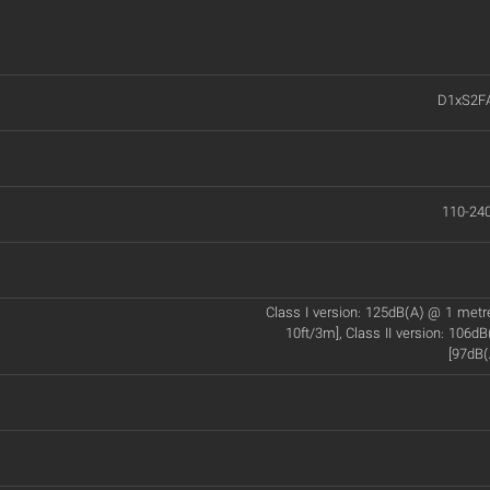
D1xS2F
110-24
Class I version: 125dB(A) @ 1 met
10ft/3m], Class II version: 106d
[97dB(