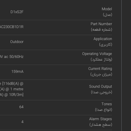
Model
D1xS2F
(مدل)
Part Number
AC230CB1D1R
(شماره قطعه)
Application
Outdoor
(کاربری)
Operating Voltage
0V ac 50/60Hz
(ولتاژ عملکرد)
Current Rating
159mA
(میزان جریان)
re [116dB(A) @
Sound Output
B(A) @ 1 metre
(خروجی صدا)
A) @ 10ft/3m]
Tones
64
(انواع صدا)
Alarm Stages
4
(سطح هشدار)