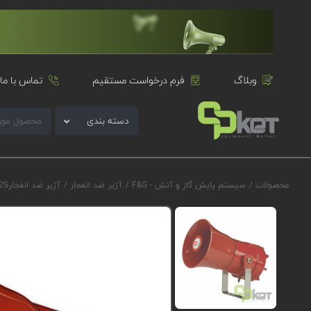
وبلاگ
فرم درخواست مستقیم
تماس با ما
دسته بندی
محصولات
/
سیستم پایش گاز و آتش - F&G
/
آژیر ضد انفجار
/
آژیر ضد انفجارE2S سری D1xS2F مدل D1xS2FAC230CB1D1R