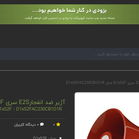
آژیر ضد انفجارE2S سری D1xS2F مدل D1xS2FAC230CB1D1R
 D1xS2F - D1xS2FAC230CB1D1R
0
0 دیدگاه کاربران
مدل:
D1xS2F