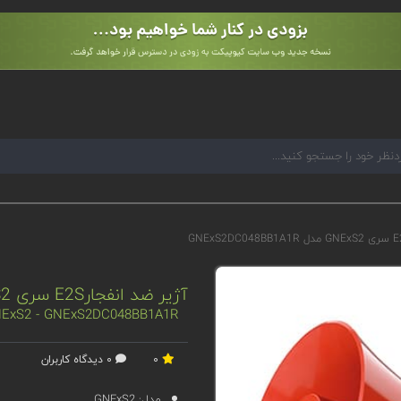
آژیر ضد انفجارE2S سری GNExS2 مدل GNExS2DC048BB1A1R
 GNExS2 - GNExS2DC048BB1A1R
0
0 دیدگاه کاربران
مدل:
GNExS2