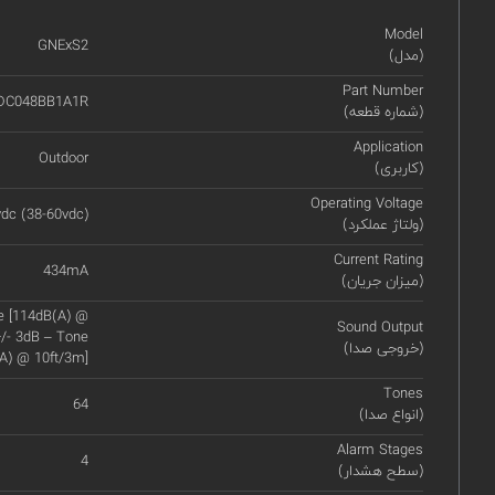
Model
GNExS2
(مدل)
Part Number
DC048BB1A1R
(شماره قطعه)
Application
Outdoor
(کاربری)
Operating Voltage
dc (38-60vdc)
(ولتاژ عملکرد)
Current Rating
434mA
(میزان جریان)
e [114dB(A) @
Sound Output
/- 3dB – Tone
(خروجی صدا)
A) @ 10ft/3m]
Tones
64
(انواع صدا)
Alarm Stages
4
(سطح هشدار)