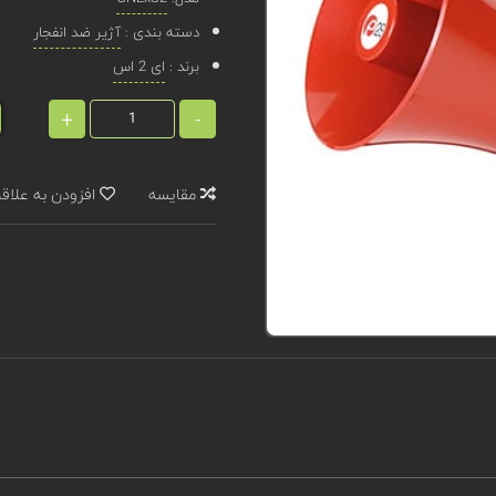
دسته بندی :
آژیر ضد انفجار
برند :
ای 2 اس
+
-
مقایسه
افزودن به علاق