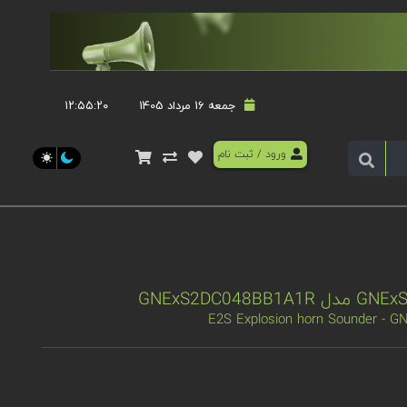
جمعه 16 مرداد 1405
۱۲:۵۵:۲۰
ورود
/
ثبت نام
E2S Explosion horn Sounder -