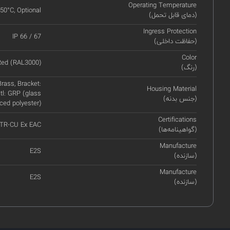
Operating Temperature
+50°C, Optional
(دمای قابل تحمل)
Ingress Protection
IP 66 / 67
(حفاظت داخلی)
Color
Red (RAL3000)
(رنگ)
rass, Bracket:
Housing Material
tl: GRP (glass
(جنس بدنه)
rced polyester)
Certifications
 TR-CU Ex EAC
(گواهینامه‌ها)
Manufacture
E2S
(سازنده)
Manufacture
E2S
(سازنده)