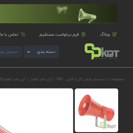
وبلاگ
فرم درخواست مستقیم
تماس با ما
دسته بندی
محصولات
/
سیستم پایش گاز و آتش - F&G
/
آژیر ضد انفجار
/
آژیر ضد انفجارE2S سری GNExS2 مدل GNExS2DC048BB1A1R