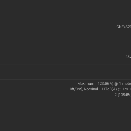
GNExS2
48v
Maximum : 123dB(A) @ 1 metr
10ft/3m], Nominal : 117dB(A) @ 1m +
2 [108dB(