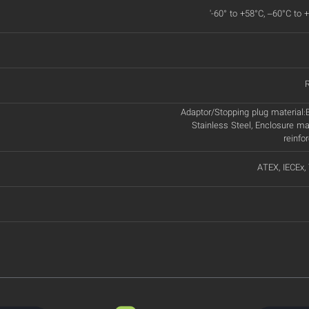
'-60° to +58°C, –60°C to 
Adaptor/Stopping plug material:B
Stainless Steel, Enclosure ma
reinfo
ATEX, IECEx,