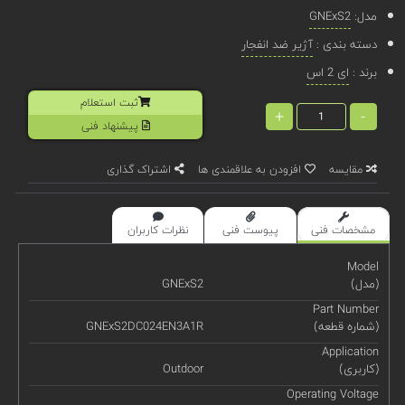
مدل:
GNExS2
دسته بندی :
آژیر ضد انفجار
برند :
ای 2 اس
ثبت استعلام
+
-
پیشنهاد فنی
مقایسه
افزودن به علاقمندی ها
اشتراک گذاری
مشخصات فنی
پیوست فنی
نظرات کاربران
Model
(مدل)
GNExS2
Part Number
(شماره قطعه)
GNExS2DC024EN3A1R
Application
(کاربری)
Outdoor
Operating Voltage