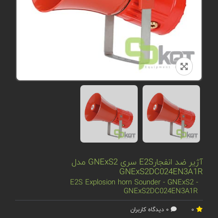
آژیر ضد انفجارE2S سری GNExS2 مدل
GNExS2DC024EN3A1R
E2S Explosion horn Sounder - GNExS2 -
GNExS2DC024EN3A1R
0
0 دیدگاه کاربران