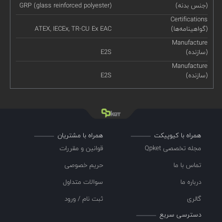
(جنس بدنه)
GRP (glass reinforced polyester)
Certifications
(گواهینامه‌ها)
ATEX, IECEx, TR-CU Ex EAC
Manufacture
(سازنده)
E2S
Manufacture
(سازنده)
E2S
همراه با کیوپیکت
همراه با مشتریان
مجله تخصصی Qpket
قوانین و مقررات
تماس با ما
حریم خصوصی
درباره ما
سوالات متداول
گالری
ثبت نام / ورود
دسترسی سریع