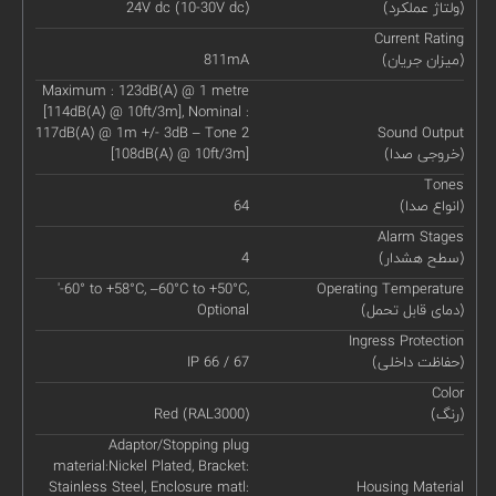
(ولتاژ عملکرد)
24V dc (10-30V dc)
Current Rating
(میزان جریان)
811mA
Maximum : 123dB(A) @ 1 metre
[114dB(A) @ 10ft/3m], Nominal :
117dB(A) @ 1m +/- 3dB – Tone 2
Sound Output
(خروجی صدا)
[108dB(A) @ 10ft/3m]
Tones
(انواع صدا)
64
Alarm Stages
(سطح هشدار)
4
'-60° to +58°C, –60°C to +50°C,
Operating Temperature
(دمای قابل تحمل)
Optional
Ingress Protection
(حفاظت داخلی)
IP 66 / 67
Color
(رنگ)
Red (RAL3000)
Adaptor/Stopping plug
material:Nickel Plated, Bracket:
Stainless Steel, Enclosure matl:
Housing Material