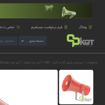
وبلاگ
فرم درخواست مستقیم
تماس با ما
دسته بندی
محصولات
/
سیستم پایش گاز و آتش - F&G
/
آژیر ضد انفجار
/
آژیر ضد انفجارE2S سری GNExS2 مدل GNExS2AC230GS3A1R