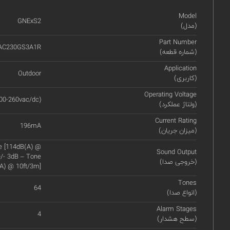
Model
GNExS2
(مدل)
Part Number
AC230GS3A1R
(شماره قطعه)
Application
Outdoor
(کاربری)
Operating Voltage
00-260vac/dc)
(ولتاژ عملکرد)
Current Rating
196mA
(میزان جریان)
e [114dB(A) @
Sound Output
/- 3dB – Tone
(خروجی صدا)
A) @ 10ft/3m]
Tones
64
(انواع صدا)
Alarm Stages
4
(سطح هشدار)