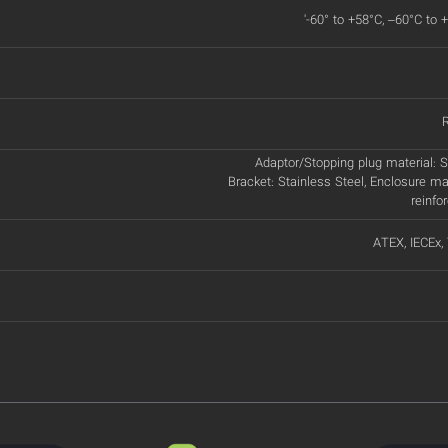
'-60° to +58°C, –60°C to 
Adaptor/Stopping plug material: St
Bracket: Stainless Steel, Enclosure ma
reinfo
ATEX, IECEx,