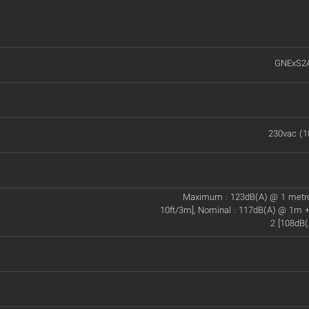
GNExS2
230vac (1
Maximum : 123dB(A) @ 1 metr
10ft/3m], Nominal : 117dB(A) @ 1m +
2 [108dB(