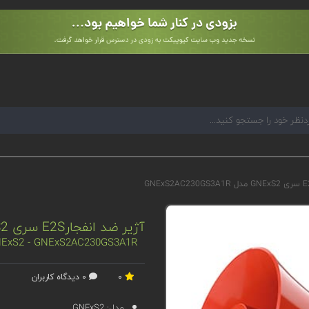
آژیر ضد انفجارE2S سری GNExS2 مدل GNExS2AC230GS3A1R
 GNExS2 - GNExS2AC230GS3A1R
0
0 دیدگاه کاربران
مدل:
GNExS2