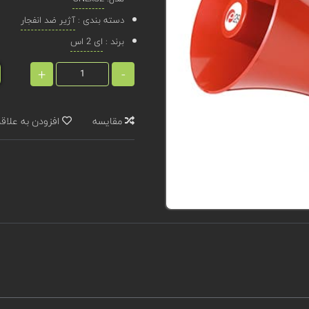
دسته بندی :
آژیر ضد انفجار
برند :
ای 2 اس
+
-
مقایسه
افزودن به علاق