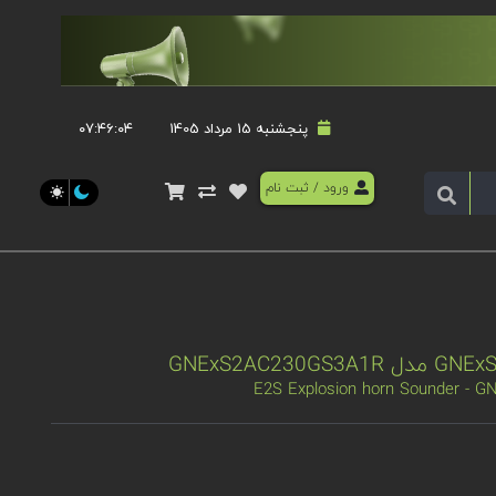
پنجشنبه 15 مرداد 1405
۰۷:۴۶:۰۴
ورود
/
ثبت نام
E2S Explosion horn Sounder -