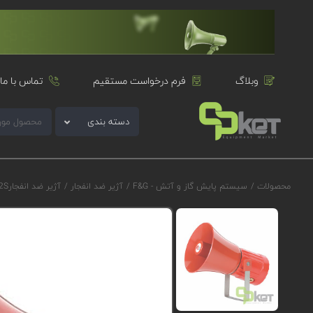
وبلاگ
فرم درخواست مستقیم
تماس با ما
دسته بندی
محصولات
/
سیستم پایش گاز و آتش - F&G
/
آژیر ضد انفجار
/
آژیر ضد انفجارE2S سری GNExS2 مدل GNExS2AC230GB3A1R