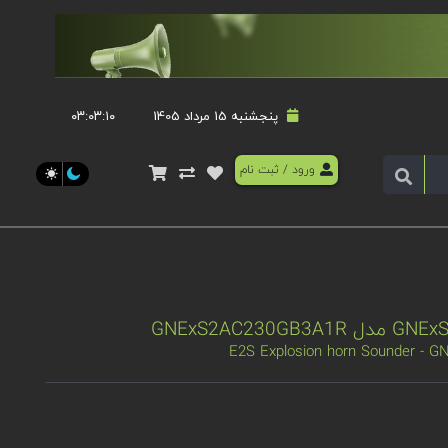
پنجشنبه 15 مرداد 1405
۰۳:۰۳:۱۰
ورود
/
ثبت نام
E2S Explosion horn Sounder -