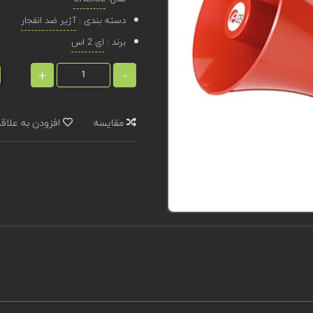
دسته بندی :
آژیر ضد انفجار
برند :
ای 2 اس
+
-
مقایسه
افزودن به علاق