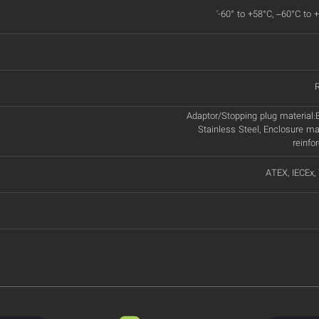
'-60° to +58°C, –60°C to 
Adaptor/Stopping plug material:B
Stainless Steel, Enclosure ma
reinfo
ATEX, IECEx,