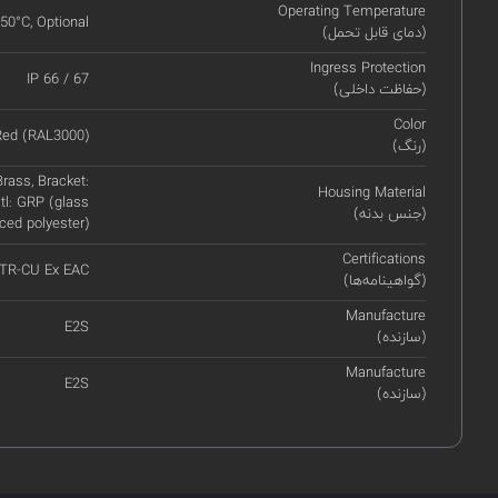
Operating Temperature
+50°C, Optional
(دمای قابل تحمل)
Ingress Protection
IP 66 / 67
(حفاظت داخلی)
Color
Red (RAL3000)
(رنگ)
rass, Bracket:
Housing Material
tl: GRP (glass
(جنس بدنه)
rced polyester)
Certifications
 TR-CU Ex EAC
(گواهینامه‌ها)
Manufacture
E2S
(سازنده)
Manufacture
E2S
(سازنده)