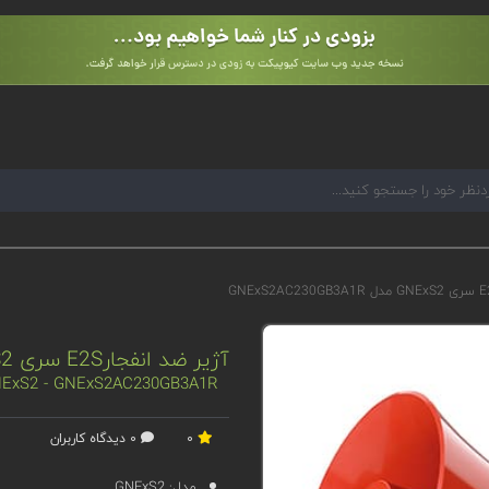
آژیر ضد انفجارE2S سری GNExS2 مدل GNExS2AC230GB3A1R
 GNExS2 - GNExS2AC230GB3A1R
0
0 دیدگاه کاربران
مدل:
GNExS2