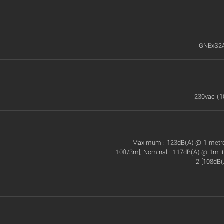
GNExS2
230vac (1
Maximum : 123dB(A) @ 1 metr
10ft/3m], Nominal : 117dB(A) @ 1m +
2 [108dB(