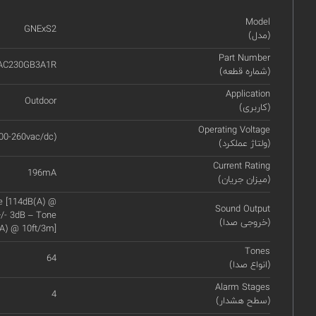
Model
GNExS2
(مدل)
Part Number
AC230GB3A1R
(شماره قطعه)
Application
Outdoor
(کاربری)
Operating Voltage
00-260vac/dc)
(ولتاژ عملکرد)
Current Rating
196mA
(میزان جریان)
e [114dB(A) @
Sound Output
/- 3dB – Tone
(خروجی صدا)
A) @ 10ft/3m]
Tones
64
(انواع صدا)
Alarm Stages
4
(سطح هشدار)