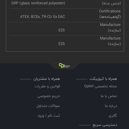
(جنس بدنه)
GRP (glass reinforced polyester)
Certifications
(گواهینامه‌ها)
ATEX, IECEx, TR-CU Ex EAC
Manufacture
(سازنده)
E2S
Manufacture
(سازنده)
E2S
همراه با کیوپیکت
همراه با مشتریان
مجله تخصصی Qpket
قوانین و مقررات
تماس با ما
حریم خصوصی
درباره ما
سوالات متداول
گالری
ثبت نام / ورود
دسترسی سریع