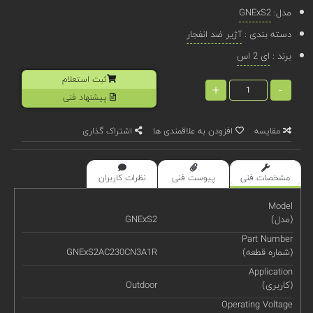
مدل:
GNExS2
دسته بندی :
آژیر ضد انفجار
برند :
ای 2 اس
ثبت استعلام
+
-
پیشنهاد فنی
مقایسه
افزودن به علاقمندی ها
اشتراک گذاری
مشخصات فنی
پیوست فنی
نظرات کاربران
Model
(مدل)
GNExS2
Part Number
(شماره قطعه)
GNExS2AC230CN3A1R
Application
(کاربری)
Outdoor
Operating Voltage