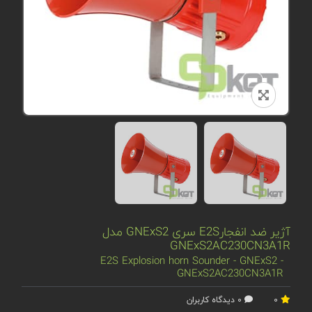
آژیر ضد انفجارE2S سری GNExS2 مدل
GNExS2AC230CN3A1R
E2S Explosion horn Sounder - GNExS2 -
GNExS2AC230CN3A1R
0
0 دیدگاه کاربران