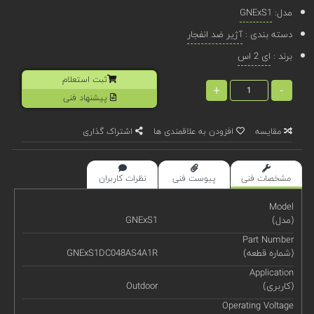
مدل:
GNExS1
دسته بندی :
آژیر ضد انفجار
برند :
ای 2 اس
ثبت استعلام
+
-
پیشنهاد فنی
مقایسه
افزودن به علاقمندی ها
اشتراک گذاری
مشخصات فنی
پیوست فنی
نظرات کاربران
Model
(مدل)
GNExS1
Part Number
(شماره قطعه)
GNExS1DC048AS4A1R
Application
(کاربری)
Outdoor
Operating Voltage