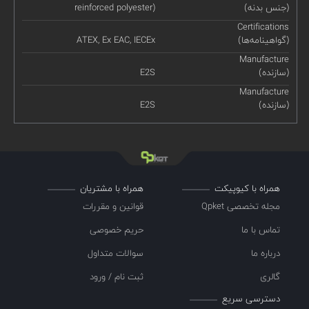
(جنس بدنه)
reinforced polyester)
Certifications
(گواهینامه‌ها)
ATEX, Ex EAC, IECEx
Manufacture
(سازنده)
E2S
Manufacture
(سازنده)
E2S
همراه با کیوپیکت
همراه با مشتریان
مجله تخصصی Qpket
قوانین و مقررات
تماس با ما
حریم خصوصی
درباره ما
سوالات متداول
گالری
ثبت نام / ورود
دسترسی سریع