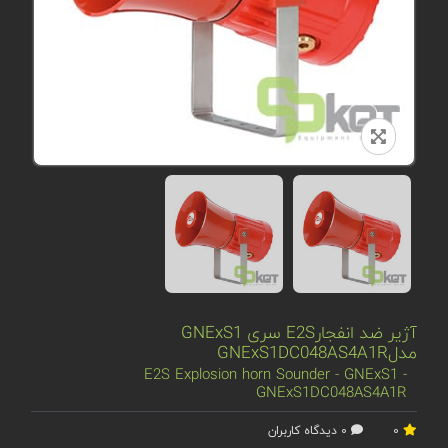
آژیر ضد انفجارE2S سری GNExS1
مدلGNExS1DC048AS4A1R
E2S Explosion horn Sounder - GNExS1 -
GNExS1DC048AS4A1R
0
0 دیدگاه کاربران