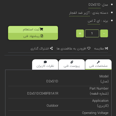
مدل:
D2xS1D
دسته بندی :
آژیر ضد انفجار
برند :
ای 2 اس
ثبت استعلام
+
-
پیشنهاد فنی
مقایسه
افزودن به علاقمندی ها
اشتراک گذاری
مشخصات فنی
پیوست فنی
نظرات کاربران
Model
(مدل)
D2xS1D
Part Number
(شماره قطعه)
D2xS1DC048FB1A1R
Application
(کاربری)
Outdoor
Operating Voltage