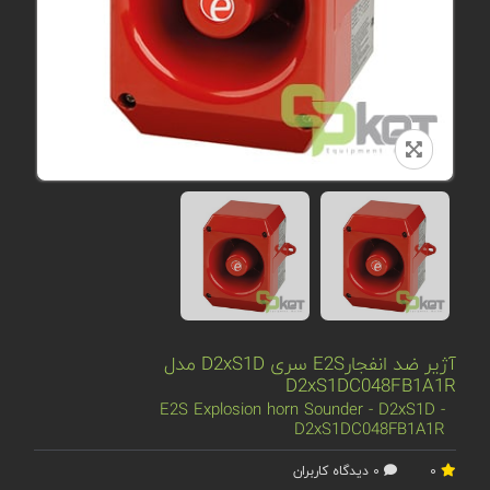
آژیر ضد انفجارE2S سری D2xS1D مدل
D2xS1DC048FB1A1R
E2S Explosion horn Sounder - D2xS1D -
D2xS1DC048FB1A1R
0
0 دیدگاه کاربران