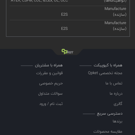
(گواهینامه‌ها)
ATEX, CSFM, cUL, IECEx, UL, ULC
Manufacture
(سازنده)
E2S
Manufacture
(سازنده)
E2S
همراه با کیوپیکت
همراه با مشتریان
مجله تخصصی Qpket
قوانین و مقررات
تماس با ما
حریم خصوصی
درباره ما
سوالات متداول
گالری
ثبت نام / ورود
دسترسی سریع
برندها
مقایسه محصولات