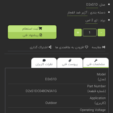
مدل:
D2xS1D
دسته بندی :
آژیر ضد انفجار
برند :
ای 2 اس
ثبت استعلام
+
-
پیشنهاد فنی
مقایسه
افزودن به علاقمندی ها
اشتراک گذاری
مشخصات فنی
پیوست فنی
نظرات کاربران
Model
(مدل)
D2xS1D
Part Number
(شماره قطعه)
D2xS1DC048CN3A1G
Application
(کاربری)
Outdoor
Operating Voltage