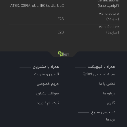
Certifications
(گواهینامه‌ها)
ATEX, CSFM, cUL, IECEx, UL, ULC
Manufacture
(سازنده)
E2S
Manufacture
(سازنده)
E2S
همراه با کیوپیکت
همراه با مشتریان
مجله تخصصی Qpket
قوانین و مقررات
تماس با ما
حریم خصوصی
درباره ما
سوالات متداول
گالری
ثبت نام / ورود
دسترسی سریع
برندها