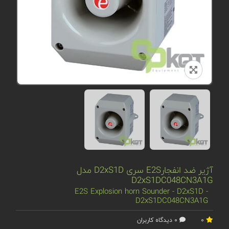
آژیر ضد انفجارE2S سری D2xS1D مدل
D2xS1DC048CN3A1G
E2S Explosion horn Sounder - D2xS1D -
D2xS1DC048CN3A1G
0
0 دیدگاه کاربران