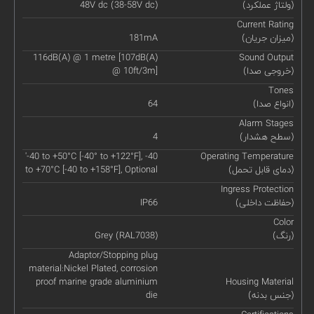
(ولتاژ عملکرد)
48V dc (38-58V dc)
Current Rating
(میزان جریان)
181mA
116dB(A) @ 1 metre [107dB(A)
Sound Output
(خروجی صدا)
@ 10ft/3m]
Tones
(انواع صدا)
64
Alarm Stages
(سطح هشدار)
4
'-40 to +50°C [-40° to +122°F], -40
Operating Temperature
(دمای قابل تحمل)
to +70°C [-40 to +158°F], Optional
Ingress Protection
(حفاظت داخلی)
IP66
Color
(رنگ)
Grey (RAL7038)
Adaptor/Stopping plug
material:Nickel Plated, corrosion
proof marine grade aluminium
Housing Material
(جنس بدنه)
die