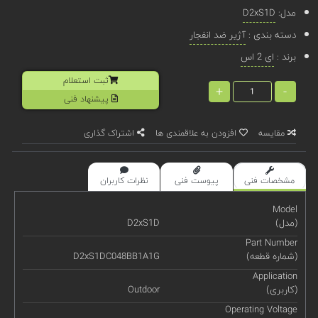
مدل:
D2xS1D
دسته بندی :
آژیر ضد انفجار
برند :
ای 2 اس
ثبت استعلام
+
-
پیشنهاد فنی
مقایسه
افزودن به علاقمندی ها
اشتراک گذاری
مشخصات فنی
پیوست فنی
نظرات کاربران
Model
(مدل)
D2xS1D
Part Number
(شماره قطعه)
D2xS1DC048BB1A1G
Application
(کاربری)
Outdoor
Operating Voltage