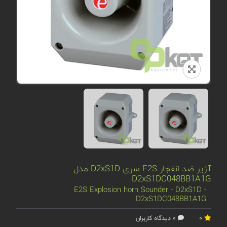
آژیر ضد انفجار E2S سری D2xS1D مدل
D2xS1DC048BB1A1G
E2S Explosion horn Sounder - D2xS1D -
D2xS1DC048BB1A1G
0
0 دیدگاه کاربران