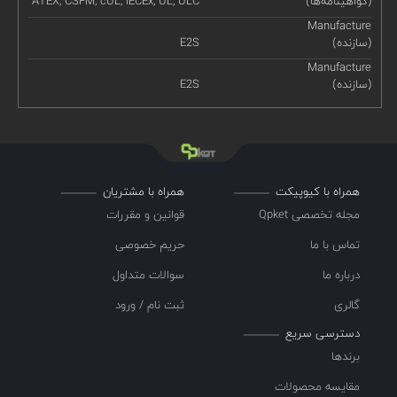
(گواهینامه‌ها)
ATEX, CSFM, cUL, IECEx, UL, ULC
Manufacture
(سازنده)
E2S
Manufacture
(سازنده)
E2S
همراه با کیوپیکت
همراه با مشتریان
مجله تخصصی Qpket
قوانین و مقررات
تماس با ما
حریم خصوصی
درباره ما
سوالات متداول
گالری
ثبت نام / ورود
دسترسی سریع
برندها
مقایسه محصولات