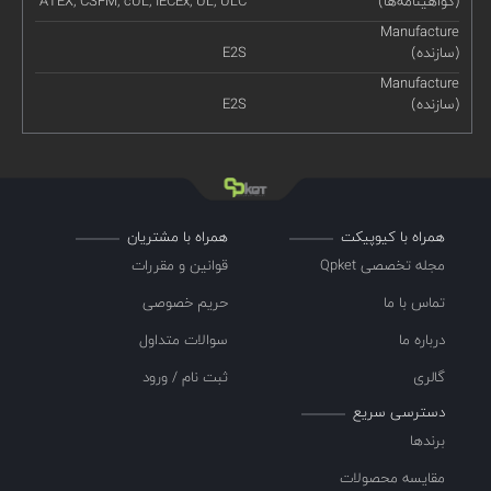
(گواهینامه‌ها)
ATEX, CSFM, cUL, IECEx, UL, ULC
Manufacture
(سازنده)
E2S
Manufacture
(سازنده)
E2S
همراه با کیوپیکت
همراه با مشتریان
مجله تخصصی Qpket
قوانین و مقررات
تماس با ما
حریم خصوصی
درباره ما
سوالات متداول
گالری
ثبت نام / ورود
دسترسی سریع
برندها
مقایسه محصولات