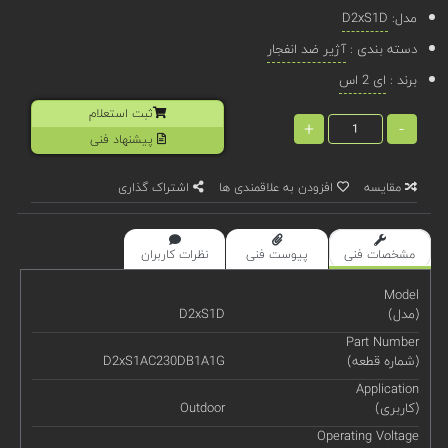
مدل:
D2xS1D
دسته بندی :
آژیر ضد انفجار
برند :
ای 2 اس
ثبت استعلام
+
-
پیشنهاد فنی
مقایسه
افزودن به علاقمندی ها
اشتراک گذاری
مشخصات فنی
پیوست فنی
نظرات کاربران
Model
(مدل)
D2xS1D
Part Number
(شماره قطعه)
D2xS1AC230DB1A1G
Application
(کاربری)
Outdoor
Operating Voltage