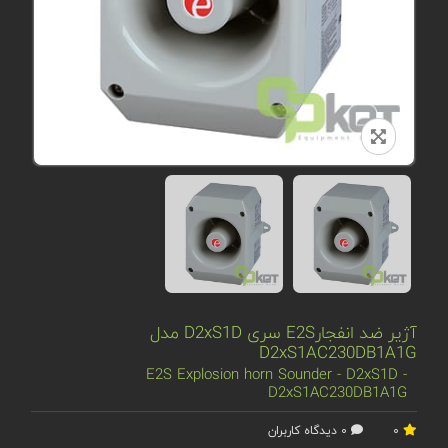
آژیر ضد انفجارE2S سری D2xS1D مدل
D2xS1AC230DB1A1G
E2S Explosion horn Sounder - D2xS1D -
D2xS1AC230DB1A1G
0
0 دیدگاه کاربران