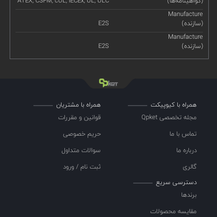
(گواهینامه‌ها)
ATEX, CSFM, cUL, IECEx, UL, ULC
Manufacture
(سازنده)
E2S
Manufacture
(سازنده)
E2S
همراه با کیوپیکت
همراه با مشتریان
مجله تخصصی Qpket
قوانین و مقررات
تماس با ما
حریم خصوصی
درباره ما
سوالات متداول
گالری
ثبت نام / ورود
دسترسی سریع
برندها
مقایسه محصولات