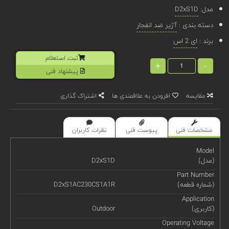
مدل:
D2xS1D
دسته بندی :
آژیر ضد انفجار
برند :
ای 2 اس
ثبت استعلام
+
-
پیشنهاد فنی
مقایسه
افزودن به علاقمندی ها
اشتراک گذاری
مشخصات فنی
پیوست فنی
نظرات کاربران
Model
(مدل)
D2xS1D
Part Number
(شماره قطعه)
D2xS1AC230CS1A1R
Application
(کاربری)
Outdoor
Operating Voltage