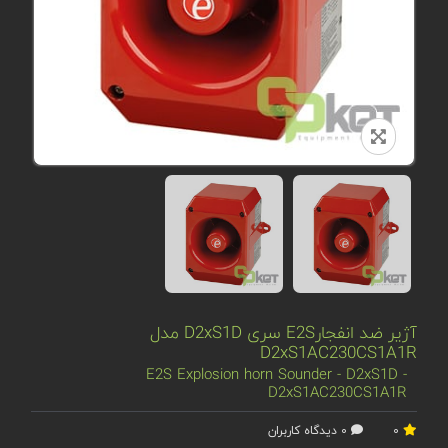
آژیر ضد انفجارE2S سری D2xS1D مدل
D2xS1AC230CS1A1R
E2S Explosion horn Sounder - D2xS1D -
D2xS1AC230CS1A1R
0
0 دیدگاه کاربران