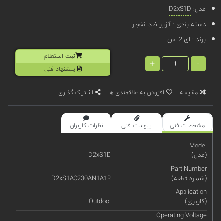
مدل:
D2xS1D
دسته بندی :
آژیر ضد انفجار
برند :
ای 2 اس
ثبت استعلام
+
-
پیشنهاد فنی
مقایسه
افزودن به علاقمندی ها
اشتراک گذاری
مشخصات فنی
پیوست فنی
نظرات کاربران
Model
(مدل)
D2xS1D
Part Number
(شماره قطعه)
D2xS1AC230AN1A1R
Application
(کاربری)
Outdoor
Operating Voltage