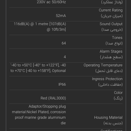
(ولتاژ عملکرد)
230V ac 50/60Hz
Current Rating
(میزان جریان)
52mA
116dB(A) @ 1 metre [107dB(A)
Sound Output
(خروجی صدا)
@ 10ft/3m]
Tones
(انواع صدا)
64
Alarm Stages
(سطح هشدار)
4
'-40 to +50°C [-40° to +122°F], -40
Operating Temperature
(دمای قابل تحمل)
to +70°C [-40 to +158°F], Optional
Ingress Protection
(حفاظت داخلی)
IP66
Color
(رنگ)
Red (RAL3000)
Adaptor/Stopping plug
material:Nickel Plated, corrosion
proof marine grade aluminium
Housing Material
(جنس بدنه)
die