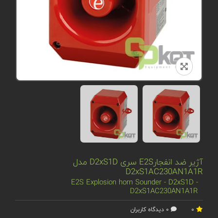
آژیر ضد انفجارE2S سری D2xS1D مدل
D2xS1AC230AN1A1R
E2S Explosion horn Sounder - D2xS1D -
D2xS1AC230AN1A1R
0
0 دیدگاه کاربران