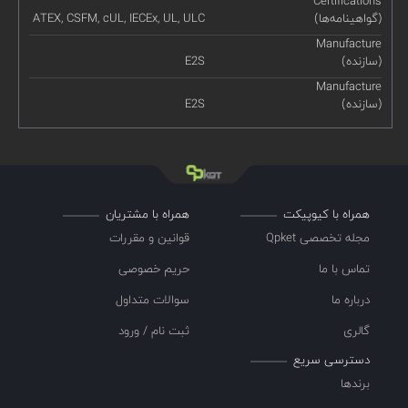
Certifications
(گواهینامه‌ها)
ATEX, CSFM, cUL, IECEx, UL, ULC
Manufacture
(سازنده)
E2S
Manufacture
(سازنده)
E2S
همراه با کیوپیکت
همراه با مشتریان
مجله تخصصی Qpket
قوانین و مقررات
تماس با ما
حریم خصوصی
درباره ما
سوالات متداول
گالری
ثبت نام / ورود
دسترسی سریع
برندها