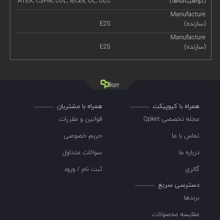
(گواهینامه‌ها)
ATEX, CSFM, cUL, IECEx, UL, ULC
Manufacture
(سازنده)
E2S
Manufacture
(سازنده)
E2S
همراه با کیوپیکت
همراه با مشتریان
مجله تخصصی Qpket
قوانین و مقررات
تماس با ما
حریم خصوصی
درباره ما
سوالات متداول
گالری
ثبت نام / ورود
دسترسی سریع
برندها
مقایسه محصولات