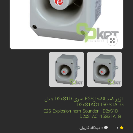
آژیر ضد انفجارE2S سری D2xS1D مدل
D2xS1AC115GS1A1G
E2S Explosion horn Sounder - D2xS1D -
D2xS1AC115GS1A1G
0
0 دیدگاه کاربران