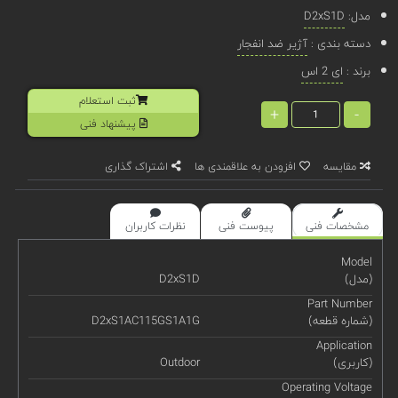
مدل:
D2xS1D
دسته بندی :
آژیر ضد انفجار
برند :
ای 2 اس
ثبت استعلام
+
-
پیشنهاد فنی
مقایسه
افزودن به علاقمندی ها
اشتراک گذاری
مشخصات فنی
پیوست فنی
نظرات کاربران
Model
(مدل)
D2xS1D
Part Number
(شماره قطعه)
D2xS1AC115GS1A1G
Application
(کاربری)
Outdoor
Operating Voltage