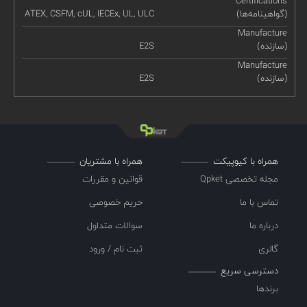
Certifications
(گواهینامه‌ها)
ATEX, CSFM, cUL, IECEx, UL, ULC
Manufacture
(سازنده)
E2S
Manufacture
(سازنده)
E2S
همراه با کیوپیکت
همراه با مشتریان
مجله تخصصی Qpket
قوانین و مقررات
تماس با ما
حریم خصوصی
درباره ما
سوالات متداول
گالری
ثبت نام / ورود
دسترسی سریع
برندها