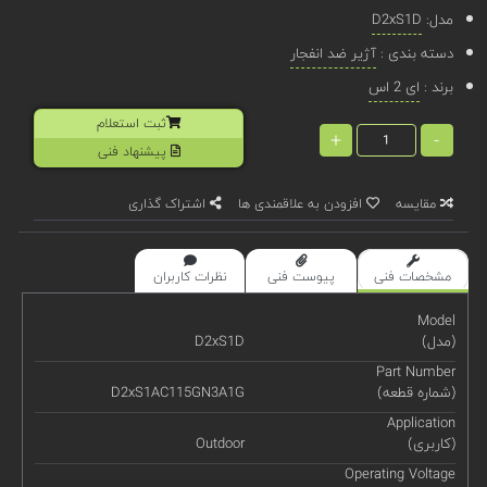
مدل:
D2xS1D
دسته بندی :
آژیر ضد انفجار
برند :
ای 2 اس
ثبت استعلام
+
-
پیشنهاد فنی
مقایسه
افزودن به علاقمندی ها
اشتراک گذاری
مشخصات فنی
پیوست فنی
نظرات کاربران
Model
(مدل)
D2xS1D
Part Number
(شماره قطعه)
D2xS1AC115GN3A1G
Application
(کاربری)
Outdoor
Operating Voltage