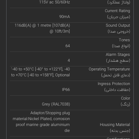
(ولتاژ عملکرد)
115V ac 50/60Hz
Current Rating
(میزان جریان)
90mA
116dB(A) @ 1 metre [107dB(A)
Sound Output
(خروجی صدا)
@ 10ft/3m]
Tones
(انواع صدا)
64
Alarm Stages
(سطح هشدار)
4
'-40 to +50°C [-40° to +122°F], -40
Operating Temperature
(دمای قابل تحمل)
to +70°C [-40 to +158°F], Optional
Ingress Protection
(حفاظت داخلی)
IP66
Color
(رنگ)
Grey (RAL7038)
Adaptor/Stopping plug
material:Nickel Plated, corrosion
proof marine grade aluminium
Housing Material
(جنس بدنه)
die