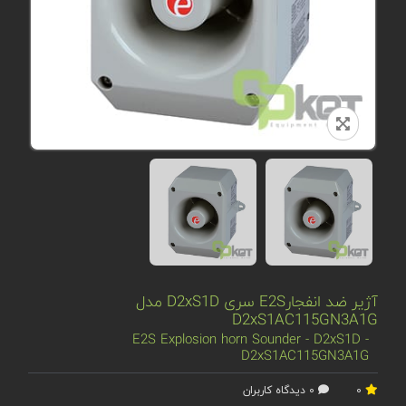
آژیر ضد انفجارE2S سری D2xS1D مدل
D2xS1AC115GN3A1G
E2S Explosion horn Sounder - D2xS1D -
D2xS1AC115GN3A1G
0
0 دیدگاه کاربران