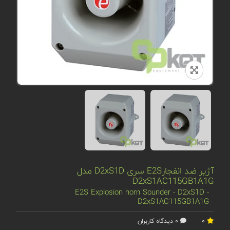
آژیر ضد انفجارE2S سری D2xS1D مدل
D2xS1AC115GB1A1G
E2S Explosion horn Sounder - D2xS1D -
D2xS1AC115GB1A1G
0
0 دیدگاه کاربران