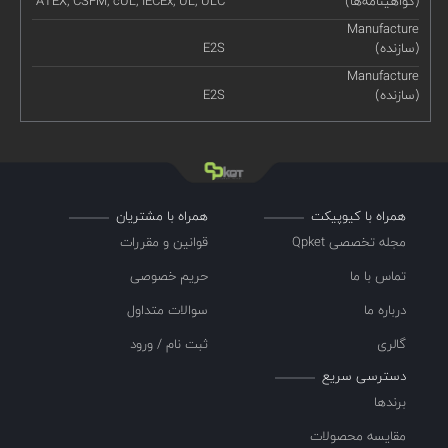
(گواهینامه‌ها)
ATEX, CSFM, cUL, IECEx, UL, ULC
Manufacture
(سازنده)
E2S
Manufacture
(سازنده)
E2S
همراه با کیوپیکت
همراه با مشتریان
مجله تخصصی Qpket
قوانین و مقررات
تماس با ما
حریم خصوصی
درباره ما
سوالات متداول
گالری
ثبت نام / ورود
دسترسی سریع
برندها
مقایسه محصولات