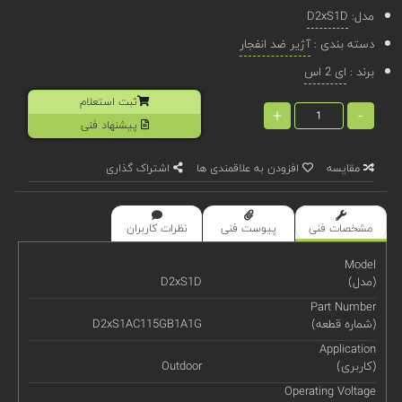
مدل:
D2xS1D
دسته بندی :
آژیر ضد انفجار
برند :
ای 2 اس
ثبت استعلام
+
-
پیشنهاد فنی
مقایسه
افزودن به علاقمندی ها
اشتراک گذاری
مشخصات فنی
پیوست فنی
نظرات کاربران
Model
(مدل)
D2xS1D
Part Number
(شماره قطعه)
D2xS1AC115GB1A1G
Application
(کاربری)
Outdoor
Operating Voltage