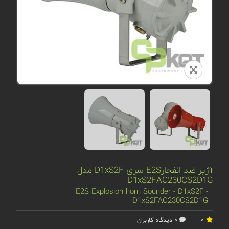
آژیر ضد انفجارE2S سری D1xS2F مدل
D1xS2FAC230CS2D1G
E2S Explosion horn Sounder - D1xS2F -
D1xS2FAC230CS2D1G
0
0 دیدگاه کاربران