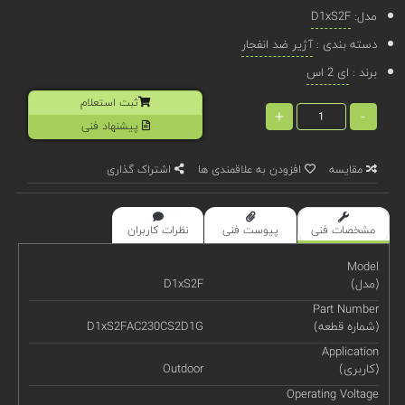
مدل:
D1xS2F
دسته بندی :
آژیر ضد انفجار
برند :
ای 2 اس
ثبت استعلام
+
-
پیشنهاد فنی
مقایسه
افزودن به علاقمندی ها
اشتراک گذاری
مشخصات فنی
پیوست فنی
نظرات کاربران
Model
(مدل)
D1xS2F
Part Number
(شماره قطعه)
D1xS2FAC230CS2D1G
Application
(کاربری)
Outdoor
Operating Voltage