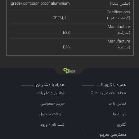
(جنس بدنه)
grade\,corrosion proof aluminium
Certifications
(گواهینامه‌ها)
CSFM, UL
Manufacture
(سازنده)
E2S
Manufacture
(سازنده)
E2S
همراه با کیوپیکت
همراه با مشتریان
مجله تخصصی Qpket
قوانین و مقررات
تماس با ما
حریم خصوصی
درباره ما
سوالات متداول
گالری
ثبت نام / ورود
دسترسی سریع