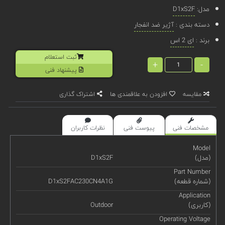
مدل:
D1xS2F
دسته بندی :
آژیر ضد انفجار
برند :
ای 2 اس
ثبت استعلام
+
-
پیشنهاد فنی
مقایسه
افزودن به علاقمندی ها
اشتراک گذاری
مشخصات فنی
پیوست فنی
نظرات کاربران
Model
(مدل)
D1xS2F
Part Number
(شماره قطعه)
D1xS2FAC230CN4A1G
Application
(کاربری)
Outdoor
Operating Voltage