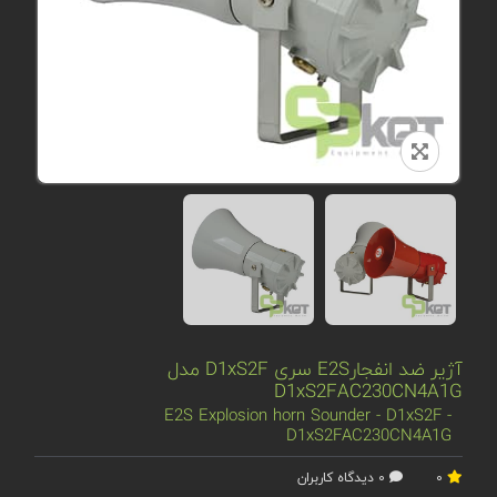
آژیر ضد انفجارE2S سری D1xS2F مدل
D1xS2FAC230CN4A1G
E2S Explosion horn Sounder - D1xS2F -
D1xS2FAC230CN4A1G
0
0 دیدگاه کاربران