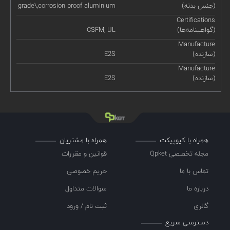
(جنس بدنه)
grade\,corrosion proof aluminium
Certifications
(گواهینامه‌ها)
CSFM, UL
Manufacture
(سازنده)
E2S
Manufacture
(سازنده)
E2S
همراه با کیوپیکت
همراه با مشتریان
مجله تخصصی Qpket
قوانین و مقررات
تماس با ما
حریم خصوصی
درباره ما
سوالات متداول
گالری
ثبت نام / ورود
دسترسی سریع