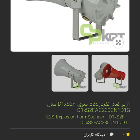
آژیر ضد انفجارE2S سری D1xS2F مدل
D1xS2FAC230CN1D1G
E2S Explosion horn Sounder - D1xS2F -
D1xS2FAC230CN1D1G
0
0 دیدگاه کاربران