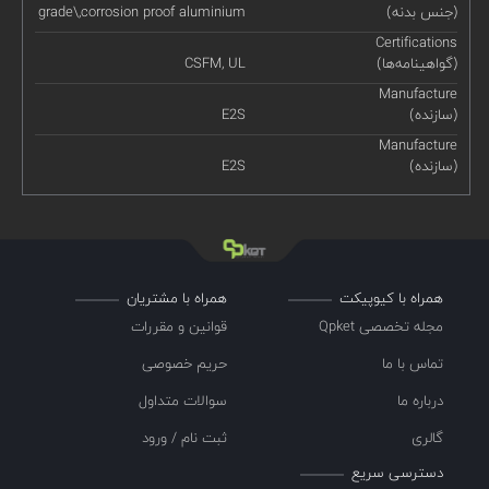
(جنس بدنه)
grade\,corrosion proof aluminium
Certifications
(گواهینامه‌ها)
CSFM, UL
Manufacture
(سازنده)
E2S
Manufacture
(سازنده)
E2S
همراه با کیوپیکت
همراه با مشتریان
مجله تخصصی Qpket
قوانین و مقررات
تماس با ما
حریم خصوصی
درباره ما
سوالات متداول
گالری
ثبت نام / ورود
دسترسی سریع