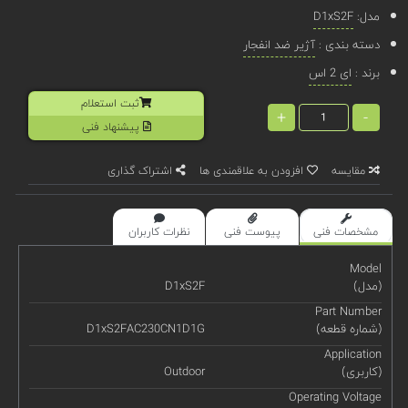
مدل:
D1xS2F
دسته بندی :
آژیر ضد انفجار
برند :
ای 2 اس
ثبت استعلام
+
-
پیشنهاد فنی
مقایسه
افزودن به علاقمندی ها
اشتراک گذاری
مشخصات فنی
پیوست فنی
نظرات کاربران
Model
(مدل)
D1xS2F
Part Number
(شماره قطعه)
D1xS2FAC230CN1D1G
Application
(کاربری)
Outdoor
Operating Voltage