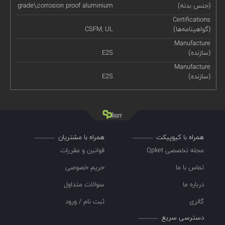
(جنس بدنه)
grade\,corrosion proof aluminium
Certifications
(گواهینامه‌ها)
CSFM, UL
Manufacture
(سازنده)
E2S
Manufacture
(سازنده)
E2S
همراه با کیوپیکت
همراه با مشتریان
مجله تخصصی Qpket
قوانین و مقررات
تماس با ما
حریم خصوصی
درباره ما
سوالات متداول
گالری
ثبت نام / ورود
دسترسی سریع