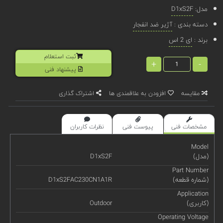
مدل:
D1xS2F
دسته بندی :
آژیر ضد انفجار
برند :
ای 2 اس
ثبت استعلام
+
-
پیشنهاد فنی
مقایسه
افزودن به علاقمندی ها
اشتراک گذاری
مشخصات فنی
پیوست فنی
نظرات کاربران
Model
(مدل)
D1xS2F
Part Number
(شماره قطعه)
D1xS2FAC230CN1A1R
Application
(کاربری)
Outdoor
Operating Voltage