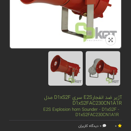
آژیر ضد انفجارE2S سری D1xS2F مدل
D1xS2FAC230CN1A1R
E2S Explosion horn Sounder - D1xS2F -
D1xS2FAC230CN1A1R
0
0 دیدگاه کاربران