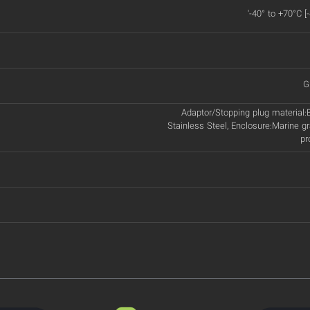
'-40° to +70°C [
G
Adaptor/Stopping plug material:B
Stainless Steel, Enclosure:Marine gr
pr