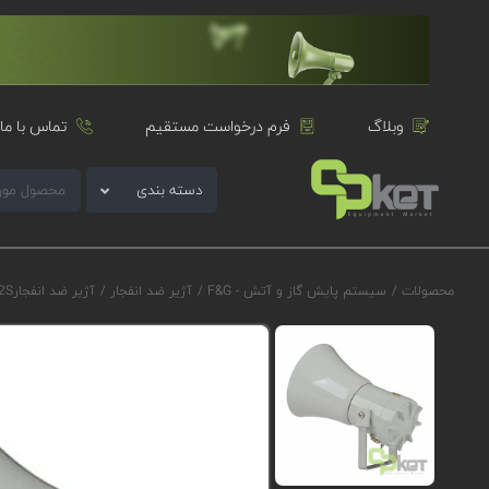
وبلاگ
فرم درخواست مستقیم
تماس با ما
دسته بندی
محصولات
/
سیستم پایش گاز و آتش - F&G
/
آژیر ضد انفجار
/
آژیر ضد انفجارE2S سری D1xS2F مدل D1xS2FAC230CB3D1G