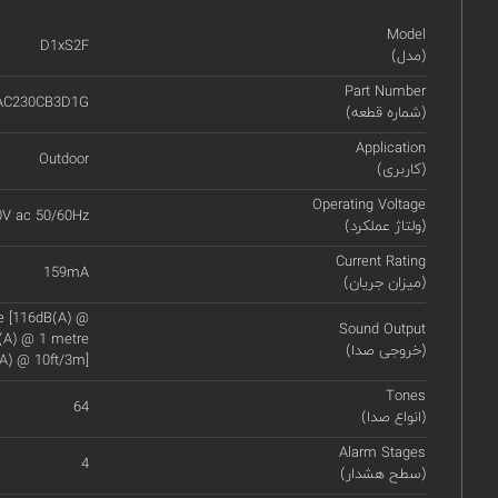
Model
D1xS2F
(مدل)
Part Number
AC230CB3D1G
(شماره قطعه)
Application
Outdoor
(کاربری)
Operating Voltage
0V ac 50/60Hz
(ولتاژ عملکرد)
Current Rating
159mA
(میزان جریان)
re [116dB(A) @
Sound Output
B(A) @ 1 metre
(خروجی صدا)
A) @ 10ft/3m]
Tones
64
(انواع صدا)
Alarm Stages
4
(سطح هشدار)