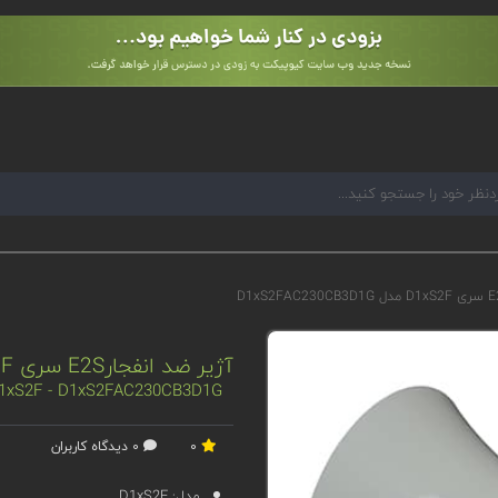
آژیر ضد انفجارE2S سری D1xS2F مدل D1xS2FAC230CB3D1G
 D1xS2F - D1xS2FAC230CB3D1G
0
0 دیدگاه کاربران
مدل:
D1xS2F