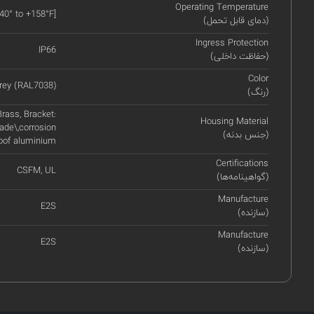
Operating Temperature
-40° to +158°F]
(دمای قابل تحمل)
Ingress Protection
IP66
(حفاظت داخلی)
Color
rey (RAL7038)
(رنگ)
rass, Bracket:
Housing Material
ade\,corrosion
(جنس بدنه)
oof aluminium
Certifications
CSFM, UL
(گواهینامه‌ها)
Manufacture
E2S
(سازنده)
Manufacture
E2S
(سازنده)