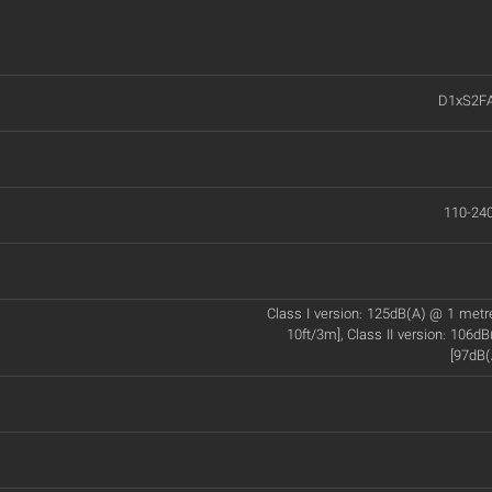
D1xS2F
110-24
Class I version: 125dB(A) @ 1 met
10ft/3m], Class II version: 106d
[97dB(