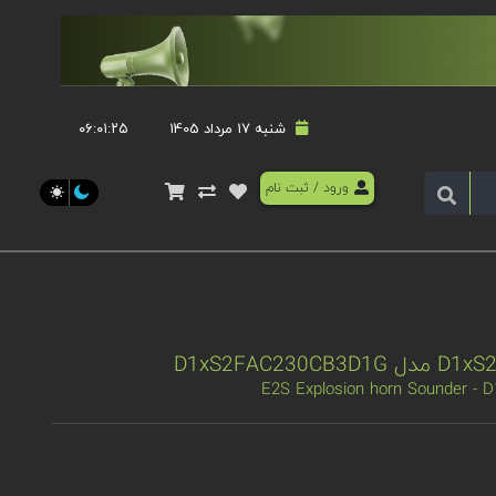
شنبه 17 مرداد 1405
۰۶:۰۱:۲۵
ورود
/
ثبت نام
E2S Explosion horn Sounder -