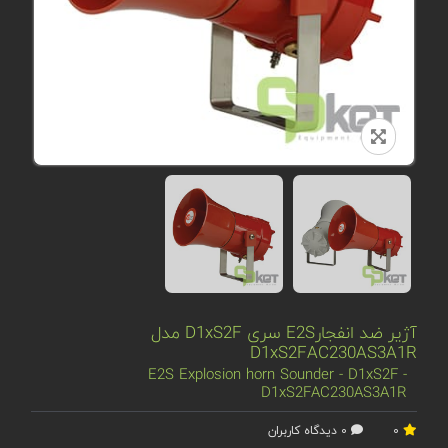
آژیر ضد انفجارE2S سری D1xS2F مدل
D1xS2FAC230AS3A1R
E2S Explosion horn Sounder - D1xS2F -
D1xS2FAC230AS3A1R
0
0 دیدگاه کاربران