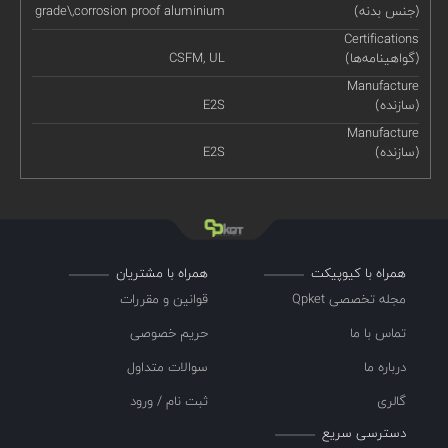
(جنس بدنه)
grade\,corrosion proof aluminium
Certifications
(گواهینامه‌ها)
CSFM, UL
Manufacture
(سازنده)
E2S
Manufacture
(سازنده)
E2S
همراه با کیوپیکت
همراه با مشتریان
مجله تخصصی Qpket
قوانین و مقررات
تماس با ما
حریم خصوصی
درباره ما
سوالات متداول
گالری
ثبت نام / ورود
دسترسی سریع