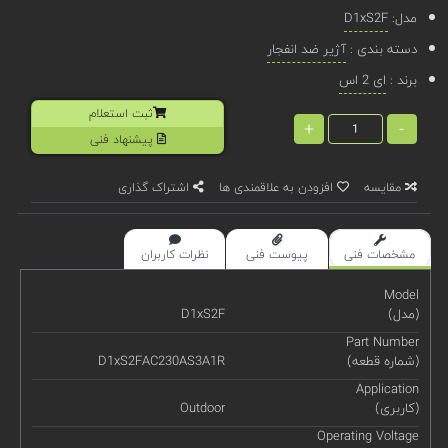
مدل:
D1xS2F
دسته بندی :
آژیر ضد انفجار
برند :
ای 2 اس
ثبت استعلام
+
-
پیشنهاد فنی
مقایسه
افزودن به علاقمندی ها
اشتراک گذاری
مشخصات فنی
پیوست فنی
نظرات کاربران
Model
(مدل)
D1xS2F
Part Number
(شماره قطعه)
D1xS2FAC230AS3A1R
Application
(کاربری)
Outdoor
Operating Voltage