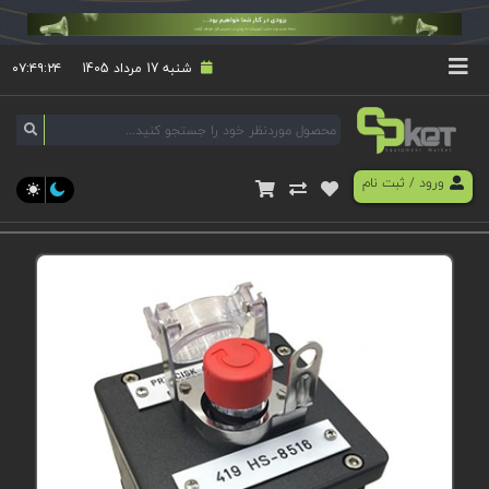
شنبه 17 مرداد 1405
۰۷:۴۹:۲۴
ورود
/
ثبت نام