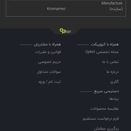
Manufacture
(سازنده)
Kromamec
همراه با کیوپیکت
همراه با مشتریان
مجله تخصصی Qpket
قوانین و مقررات
تماس با ما
حریم خصوصی
درباره ما
سوالات متداول
گالری
ثبت نام / ورود
دسترسی سریع
برندها
مقایسه محصولات
فرم درخواست مستقیم
پیگیری سفارش