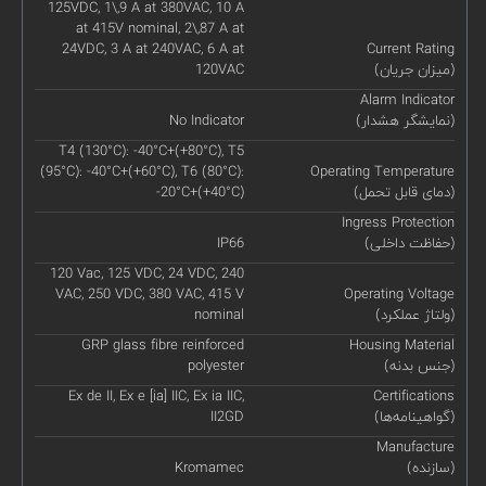
125VDC, 1\,9 A at 380VAC, 10 A
at 415V nominal, 2\,87 A at
24VDC, 3 A at 240VAC, 6 A at
Current Rating
(میزان جریان)
120VAC
Alarm Indicator
(نمایشگر هشدار)
No Indicator
T4 (130°C): -40°C+(+80°C), T5
(95°C): -40°C+(+60°C), T6 (80°C):
Operating Temperature
(دمای قابل تحمل)
-20°C+(+40°C)
Ingress Protection
(حفاظت داخلی)
IP66
120 Vac, 125 VDC, 24 VDC, 240
VAC, 250 VDC, 380 VAC, 415 V
Operating Voltage
(ولتاژ عملکرد)
nominal
GRP glass fibre reinforced
Housing Material
(جنس بدنه)
polyester
Ex de II, Ex e [ia] IIC, Ex ia IIC,
Certifications
(گواهینامه‌ها)
II2GD
Manufacture
(سازنده)
Kromamec