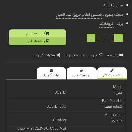
مدل:
UCS(L)
دسته بندی :
شستی اعلام حریق ضد انفجار
برند :
کرومامک
ثبت استعلام
+
-
پیشنهاد فنی
مقایسه
افزودن به علاقمندی ها
اشتراک گذاری
مشخصات فنی
پیوست فنی
نظرات کاربران
Model
(مدل)
UCS(L)
Part Number
(شماره قطعه)
UCS(L)-30G
Application
(کاربری)
Outdoor
0\,27 A at 250VDC, 0\,55 A at