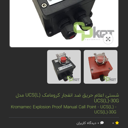
شستی اعلام حریق ضد انفجار کرومامک UCS(L) مدل
UCS(L)-30G
Kromamec Explosion Proof Manual Call Point - UCS(L) -
UCS(L)-30G
0
0 دیدگاه کاربران