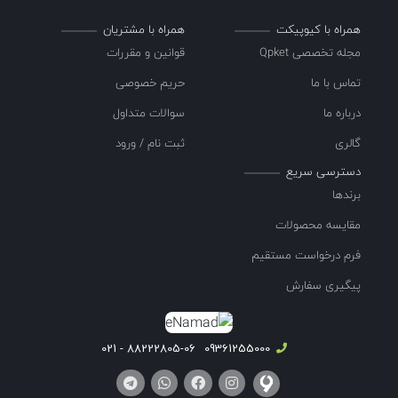
همراه با کیوپیکت
همراه با مشتریان
مجله تخصصی Qpket
قوانین و مقررات
تماس با ما
حریم خصوصی
درباره ما
سوالات متداول
گالری
ثبت نام / ورود
دسترسی سریع
برندها
مقایسه محصولات
فرم درخواست مستقیم
پیگیری سفارش
88222805-06 - 021
09361255000