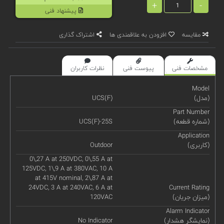
+
-
پیشنهاد فنی
مقایسه
افزودن به علاقمندی ها
اشتراک گذاری
مشخصات فنی
پیوست فنی
نظرات کاربران
Model
(مدل)
UCS(F)
Part Number
(شماره قطعه)
UCS(F)-25S
Application
(کاربری)
Outdoor
0\,27 A at 250VDC, 0\,55 A at
125VDC, 1\,9 A at 380VAC, 10 A
at 415V nominal, 2\,87 A at
24VDC, 3 A at 240VAC, 6 A at
Current Rating
(میزان جریان)
120VAC
Alarm Indicator
(نمایشگر هشدار)
No Indicator