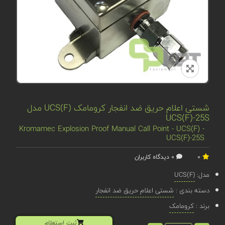
شستی اعلام حریق ضد انفجار کرومامک UCS(F) مدل
UCS(F)-25S
Kromamec Explosion Proof Manual Call Point - UCS(F) -
UCS(F)-25S
0
0 دیدگاه کاربران
مدل:
UCS(F)
دسته بندی :
شستی اعلام حریق ضد انفجار
برند :
کرومامک
ثبت استعلام