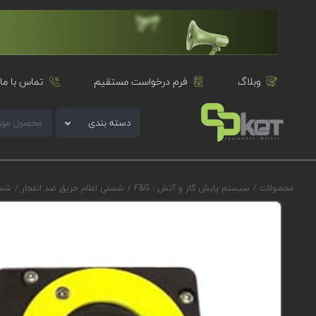
وبلاگ
فرم درخواست مستقیم
تماس با ما
دسته بندی
محصولات
/
سیستم پایش گاز و آتش - F&G
/
شستی اعلام حریق ضد انفجار
/
شستی 