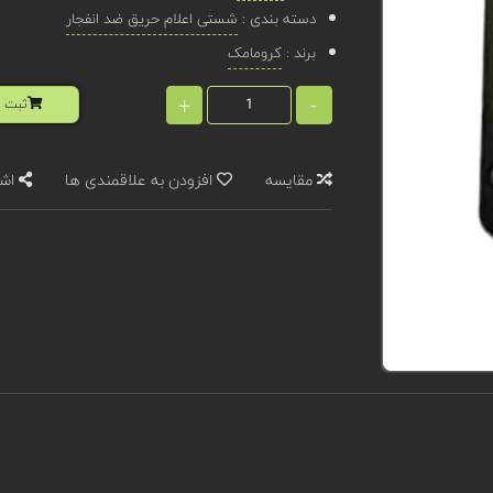
دسته بندی :
شستی اعلام حریق ضد انفجار
برند :
کرومامک
+
-
ثبت ا
مقایسه
افزودن به علاقمندی ها
اشت