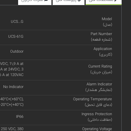
Model
UCS...G
(مدل)
Part Number
UCS-61G
(شماره قطعه)
Application
Outdoor
(کاربری)
VDC, 1\,9 A at
Current Rating
 A at 24VDC, 3
(میزان جریان)
6 A at 120VAC
Alarm Indicator
No Indicator
(نمایشگر هشدار)
-40°C+(+60°C),
Operating Temperature
(دمای قابل تحمل)
 -20°C+(+40°C)
Ingress Protection
IP66
(حفاظت داخلی)
 250 VDC, 380
Operating Voltage