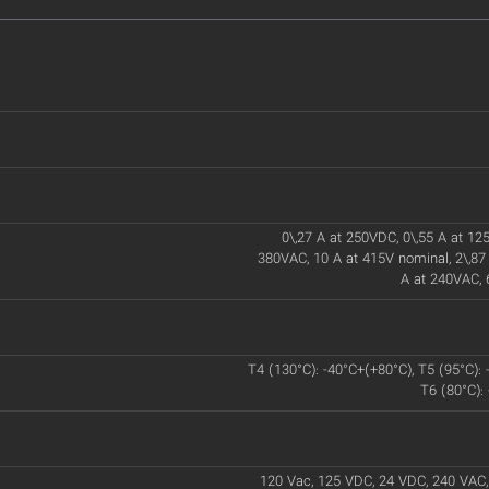
0\,27 A at 250VDC, 0\,55 A at 125
380VAC, 10 A at 415V nominal, 2\,87
A at 240VAC, 
T4 (130°C): -40°C+(+80°C), T5 (95°C): 
T6 (80°C):
120 Vac, 125 VDC, 24 VDC, 240 VAC,