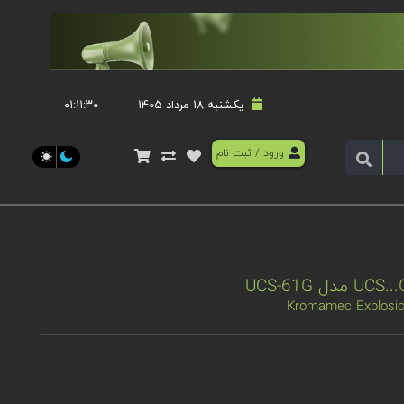
یکشنبه 18 مرداد 1405
۰۱:۱۱:۳۰
ورود
/
ثبت نام
Kromamec Explosion