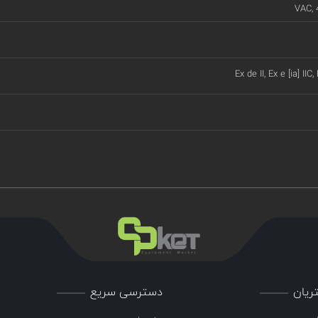
VAC, 
Ex de II, Ex e [ia] IIC,
ریان
دسترسی سریع