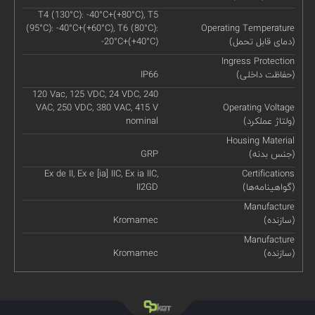
T4 (130°C): -40°C+(+80°C), T5
(95°C): -40°C+(+60°C), T6 (80°C):
Operating Temperature
(دمای قابل تحمل)
-20°C+(+40°C)
Ingress Protection
(حفاظت داخلی)
IP66
120 Vac, 125 VDC, 24 VDC, 240
VAC, 250 VDC, 380 VAC, 415 V
Operating Voltage
(ولتاژ عملکرد)
nominal
Housing Material
(جنس بدنه)
GRP
Ex de II, Ex e [ia] IIC, Ex ia IIC,
Certifications
(گواهینامه‌ها)
II2GD
Manufacture
(سازنده)
Kromamec
Manufacture
(سازنده)
Kromamec