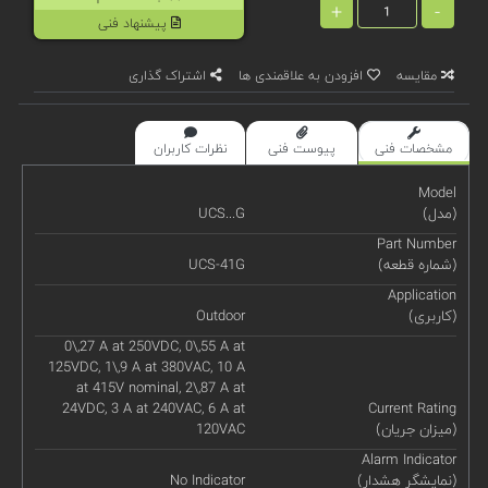
+
-
پیشنهاد فنی
مقایسه
افزودن به علاقمندی ها
اشتراک گذاری
مشخصات فنی
پیوست فنی
نظرات کاربران
Model
(مدل)
UCS...G
Part Number
(شماره قطعه)
UCS-41G
Application
(کاربری)
Outdoor
0\,27 A at 250VDC, 0\,55 A at
125VDC, 1\,9 A at 380VAC, 10 A
at 415V nominal, 2\,87 A at
24VDC, 3 A at 240VAC, 6 A at
Current Rating
(میزان جریان)
120VAC
Alarm Indicator
(نمایشگر هشدار)
No Indicator