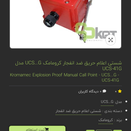
شستی اعلام حریق ضد انفجار کرومامک UCS...G مدل
UCS-41G
Kromamec Explosion Proof Manual Call Point - UCS...G -
UCS-41G
0
0 دیدگاه کاربران
مدل:
UCS...G
دسته بندی :
شستی اعلام حریق ضد انفجار
برند :
کرومامک
ثبت استعلام