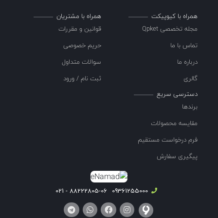
همراه با کیوپیکت
همراه با مشتریان
مجله تخصصی Qpket
قوانین و مقررات
تماس با ما
حریم خصوصی
درباره ما
سوالات متداول
گالری
ثبت نام / ورود
دسترسی سریع
برندها
مقایسه محصولات
فرم درخواست مستقیم
پیگیری سفارش
88222805-06 - 021
09361255000