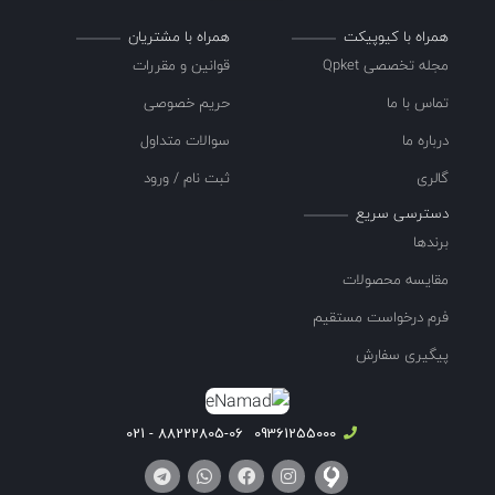
همراه با کیوپیکت
همراه با مشتریان
مجله تخصصی Qpket
قوانین و مقررات
تماس با ما
حریم خصوصی
درباره ما
سوالات متداول
گالری
ثبت نام / ورود
دسترسی سریع
برندها
مقایسه محصولات
فرم درخواست مستقیم
پیگیری سفارش
88222805-06 - 021
09361255000