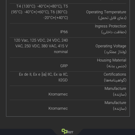
T4 (130°C): -40°C+(+80°C), T5
(95°C): -40°C+(+60°C), T6 (80°C):
Operating Temperature
(دمای قابل تحمل)
-20°C+(+40°C)
Ingress Protection
(حفاظت داخلی)
IP66
120 Vac, 125 VDC, 24 VDC, 240
VAC, 250 VDC, 380 VAC, 415 V
Operating Voltage
(ولتاژ عملکرد)
nominal
Housing Material
(جنس بدنه)
GRP
Ex de II, Ex e [ia] IIC, Ex ia IIC,
Certifications
(گواهینامه‌ها)
II2GD
Manufacture
(سازنده)
Kromamec
Manufacture
(سازنده)
Kromamec