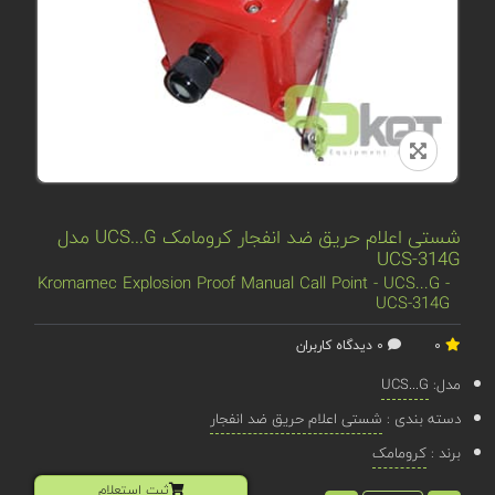
شستی اعلام حریق ضد انفجار کرومامک UCS...G مدل
UCS-314G
Kromamec Explosion Proof Manual Call Point - UCS...G -
UCS-314G
0
0 دیدگاه کاربران
مدل:
UCS...G
دسته بندی :
شستی اعلام حریق ضد انفجار
برند :
کرومامک
ثبت استعلام