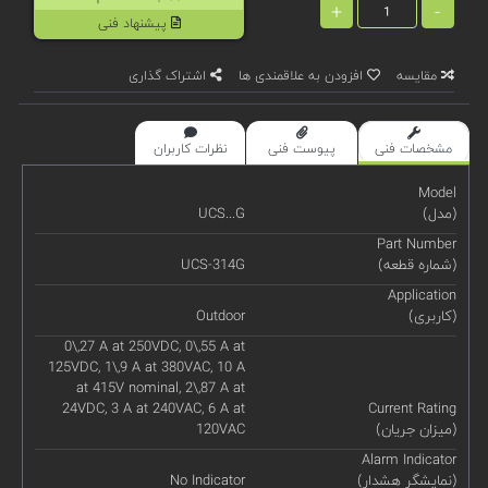
+
-
پیشنهاد فنی
مقایسه
افزودن به علاقمندی ها
اشتراک گذاری
مشخصات فنی
پیوست فنی
نظرات کاربران
Model
(مدل)
UCS...G
Part Number
(شماره قطعه)
UCS-314G
Application
(کاربری)
Outdoor
0\,27 A at 250VDC, 0\,55 A at
125VDC, 1\,9 A at 380VAC, 10 A
at 415V nominal, 2\,87 A at
24VDC, 3 A at 240VAC, 6 A at
Current Rating
(میزان جریان)
120VAC
Alarm Indicator
(نمایشگر هشدار)
No Indicator