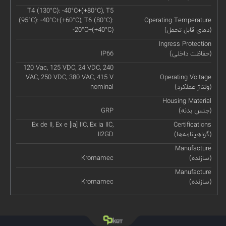
T4 (130°C): -40°C+(+80°C), T5
(95°C): -40°C+(+60°C), T6 (80°C):
Operating Temperature
(دمای قابل تحمل)
-20°C+(+40°C)
Ingress Protection
(حفاظت داخلی)
IP66
120 Vac, 125 VDC, 24 VDC, 240
VAC, 250 VDC, 380 VAC, 415 V
Operating Voltage
(ولتاژ عملکرد)
nominal
Housing Material
(جنس بدنه)
GRP
Ex de II, Ex e [ia] IIC, Ex ia IIC,
Certifications
(گواهینامه‌ها)
II2GD
Manufacture
(سازنده)
Kromamec
Manufacture
(سازنده)
Kromamec