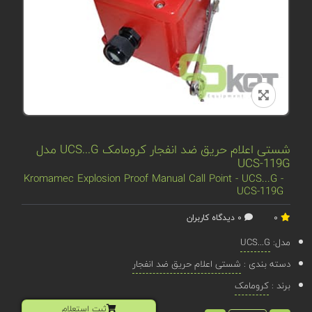
شستی اعلام حریق ضد انفجار کرومامک UCS...G مدل
UCS-119G
Kromamec Explosion Proof Manual Call Point - UCS...G -
UCS-119G
0
0 دیدگاه کاربران
مدل:
UCS...G
دسته بندی :
شستی اعلام حریق ضد انفجار
برند :
کرومامک
ثبت استعلام