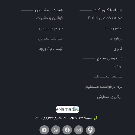
همراه با کیوپیکت
همراه با مشتریان
مجله تخصصی Qpket
قوانین و مقررات
تماس با ما
حریم خصوصی
درباره ما
سوالات متداول
گالری
ثبت نام / ورود
دسترسی سریع
برندها
مقایسه محصولات
فرم درخواست مستقیم
پیگیری سفارش
88222805-06 - 021
09361255000