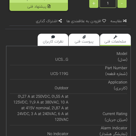
+
-
پیشنهاد فنی
مقایسه
افزودن به علاقمندی ها
اشتراک گذاری
مشخصات فنی
پیوست فنی
نظرات کاربران
Model
(مدل)
UCS...G
Part Number
(شماره قطعه)
UCS-119G
Application
(کاربری)
Outdoor
0\,27 A at 250VDC, 0\,55 A at
125VDC, 1\,9 A at 380VAC, 10 A
at 415V nominal, 2\,87 A at
24VDC, 3 A at 240VAC, 6 A at
Current Rating
(میزان جریان)
120VAC
Alarm Indicator
(نمایشگر هشدار)
No Indicator