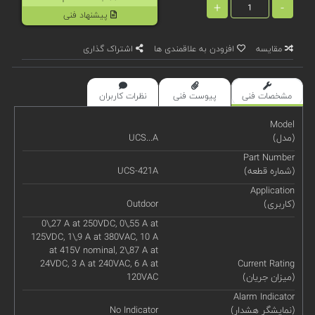
+
-
پیشنهاد فنی
مقایسه
افزودن به علاقمندی ها
اشتراک گذاری
مشخصات فنی
پیوست فنی
نظرات کاربران
Model
(مدل)
UCS...A
Part Number
(شماره قطعه)
UCS-421A
Application
(کاربری)
Outdoor
0\,27 A at 250VDC, 0\,55 A at
125VDC, 1\,9 A at 380VAC, 10 A
at 415V nominal, 2\,87 A at
24VDC, 3 A at 240VAC, 6 A at
Current Rating
(میزان جریان)
120VAC
Alarm Indicator
(نمایشگر هشدار)
No Indicator