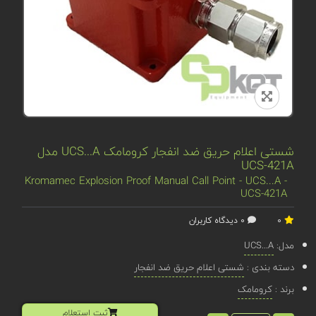
شستی اعلام حریق ضد انفجار کرومامک UCS...A مدل
UCS-421A
Kromamec Explosion Proof Manual Call Point - UCS...A -
UCS-421A
0
0 دیدگاه کاربران
مدل:
UCS...A
دسته بندی :
شستی اعلام حریق ضد انفجار
برند :
کرومامک
ثبت استعلام