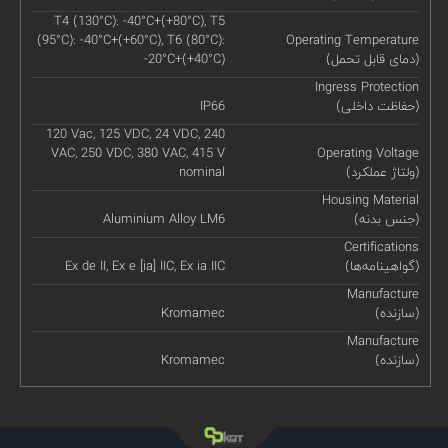
T4 (130°C): -40°C+(+80°C), T5
(95°C): -40°C+(+60°C), T6 (80°C):
Operating Temperature
(دمای قابل تحمل)
-20°C+(+40°C)
Ingress Protection
(حفاظت داخلی)
IP66
120 Vac, 125 VDC, 24 VDC, 240
VAC, 250 VDC, 380 VAC, 415 V
Operating Voltage
(ولتاژ عملکرد)
nominal
Housing Material
(جنس بدنه)
Aluminium Alloy LM6
Certifications
(گواهینامه‌ها)
Ex de II, Ex e [ia] IIC, Ex ia IIC
Manufacture
(سازنده)
Kromamec
Manufacture
(سازنده)
Kromamec