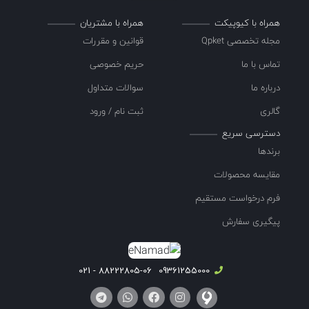
همراه با کیوپیکت
همراه با مشتریان
مجله تخصصی Qpket
قوانین و مقررات
تماس با ما
حریم خصوصی
درباره ما
سوالات متداول
گالری
ثبت نام / ورود
دسترسی سریع
برندها
مقایسه محصولات
فرم درخواست مستقیم
پیگیری سفارش
88222805-06 - 021
09361255000