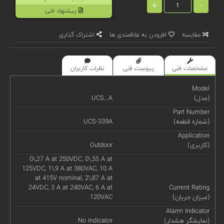
+
-
پیشنهاد فنی
مقایسه
افزودن به علاقمندی ها
اشتراک گذاری
مشخصات فنی
پیوست فنی
نظرات کاربران
Model
(مدل)
UCS...A
Part Number
(شماره قطعه)
UCS-339A
Application
(کاربری)
Outdoor
0\,27 A at 250VDC, 0\,55 A at
125VDC, 1\,9 A at 380VAC, 10 A
at 415V nominal, 2\,87 A at
24VDC, 3 A at 240VAC, 6 A at
Current Rating
(میزان جریان)
120VAC
Alarm Indicator
(نمایشگر هشدار)
No Indicator