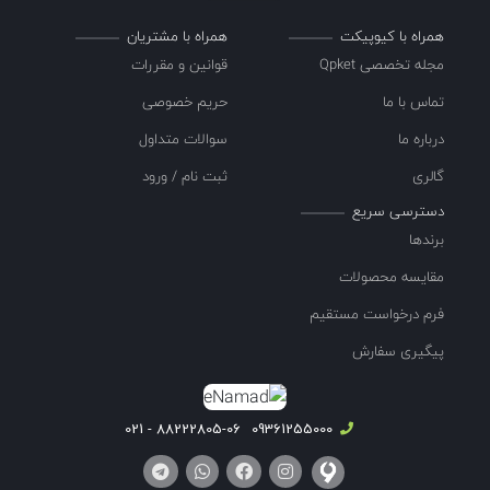
همراه با کیوپیکت
همراه با مشتریان
مجله تخصصی Qpket
قوانین و مقررات
تماس با ما
حریم خصوصی
درباره ما
سوالات متداول
گالری
ثبت نام / ورود
دسترسی سریع
برندها
مقایسه محصولات
فرم درخواست مستقیم
پیگیری سفارش
88222805-06 - 021
09361255000