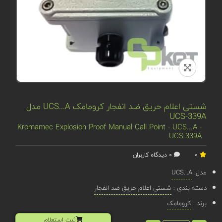
شستی اعلام حریق ضد انفجار کرومامک UCS...A مدل
UCS-339A
Kromamec Explosion Proof Manual Call Point - UCS...A -
UCS-339A
0
0 دیدگاه کاربران
مدل:
UCS...A
دسته بندی :
شستی اعلام حریق ضد انفجار
برند :
کرومامک
ثبت استعلام