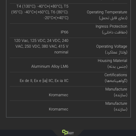
T4 (130°C): -40°C+(+80°C), T5
(95°C): -40°C+(+60°C), T6 (80°C):
Operating Temperature
(دمای قابل تحمل)
-20°C+(+40°C)
Ingress Protection
(حفاظت داخلی)
IP66
120 Vac, 125 VDC, 24 VDC, 240
VAC, 250 VDC, 380 VAC, 415 V
Operating Voltage
(ولتاژ عملکرد)
nominal
Housing Material
(جنس بدنه)
Aluminium Alloy LM6
Certifications
(گواهینامه‌ها)
Ex de II, Ex e [ia] IIC, Ex ia IIC
Manufacture
(سازنده)
Kromamec
Manufacture
(سازنده)
Kromamec