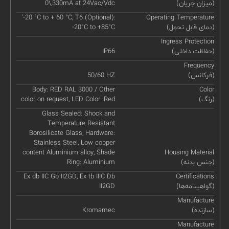
(میزان جریان)
0\,330mA at 24Vac/Vdc
'-20 °C to + 60 °C, T6 (Optional):
Operating Temperature
(دمای قابل تحمل)
-20°C to +85°C
Ingress Protection
(حفاظت داخلی)
IP66
Frequency
(فرکانس)
50/60 HZ
Body: RED RAL 3000 / Other
Color
(رنگ)
color on request, LED Color: Red
Glass Sealed: Shock and
Temperature Resistant
Borosilicate Glass, Hardware:
Stainless Steel, Low copper
content Aluminium alloy, Shade
Housing Material
(جنس بدنه)
Ring: Aluminium
Ex db IIC Gb II2GD, Ex tb IIIC Db
Certifications
(گواهینامه‌ها)
II2GD
Manufacture
(سازنده)
Kromamec
Manufacture