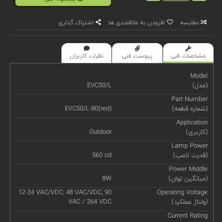
مقایسه
افزودن به علاقمندی ها
اشتراک گذاری
مشخصات فنی
پیوست فنی
نظرات کاربران
Model
(مدل)
EVC50/L
Part Number
(شماره قطعه)
EVC50/L-80(red)
Application
(کاربری)
Outdoor
Lamp Power
(قدرت لامپ)
560 cd
Power Middle
(میانگین توان)
8W
12-24 VAC/VDC, 48 VAC/VDC, 90
Operating Voltage
(ولتاژ عملکرد)
VAC / 264 VDC
Current Rating