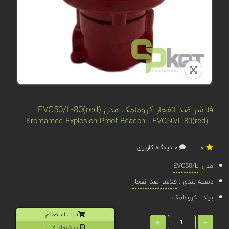
فلاشر ضد انفجار کرومامک مدل EVC50/L-80(red)
Kromamec Explosion Proof Beacon - EVC50/L-80(red)
0
0 دیدگاه کاربران
مدل:
EVC50/L
دسته بندی :
فلاشر ضد انفجار
برند :
کرومامک
ثبت استعلام
+
-
پیشنهاد فنی