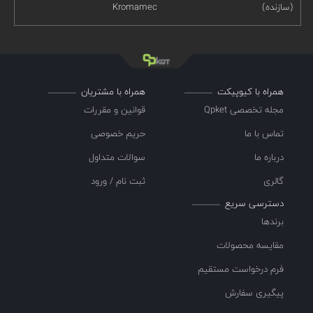
(سازنده)
Kromamec
همراه با کیوپیکت
همراه با مشتریان
مجله تخصصی Qpket
قوانین و مقررات
تماس با ما
حریم خصوصی
درباره ما
سوالات متداول
گالری
ثبت نام / ورود
دسترسی سریع
برندها
مقایسه محصولات
فرم درخواست مستقیم
پیگیری سفارش