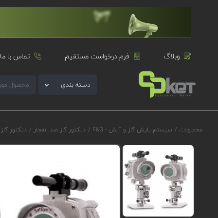
وبلاگ
فرم درخواست مستقیم
تماس با ما
دسته بندی
محصولات
/
سیستم پایش گاز و آتش - F&G
/
دتکتور گاز ضد انفجار
/
دتکتور گاز