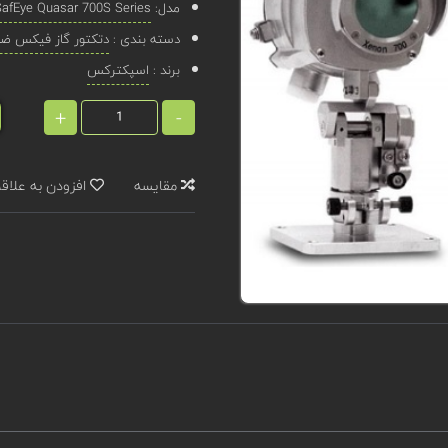
مدل:
SafEye Quasar 700S Series
دسته بندی :
دتکتور گاز فیکس ضد 
برند :
اسپکترکس
+
-
مقایسه
افزودن به علاق