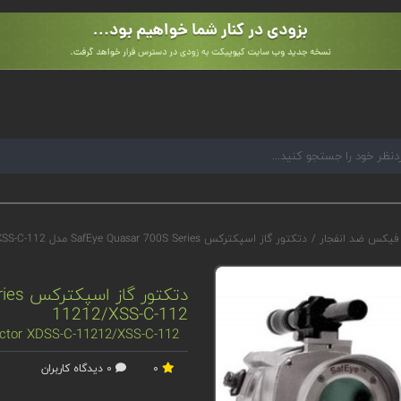
 فیکس ضد انفجار
/
دتکتور گاز اسپکترکس SafEye Quasar 700S Series مدل XDSS-C-11212/XSS-C-112
11212/XSS-C-112
ector XDSS-C-11212/XSS-C-112
0
0 دیدگاه کاربران