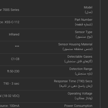
Model
r 700S Series
(مدل)
Part Number
ce: XSS-C-112
(شماره قطعه)
Sensor Type
Infrared
(نوع سنسور)
Sensor Housing Material
***
(جنس محفظه سنسور)
Detectable Gases
C1-C8
(گازهای قابل سنجش)
Detection Range
ft:50-230
(بازه سنجش)
Response Time (T90) Secs
T90 - 3 sec
(زمان پاسخ دهی در ثانیه)
Operating Voltage
l (18-32 VDC)
(ولتاژ عملکرد)
Source: 100mA
Power Consumption