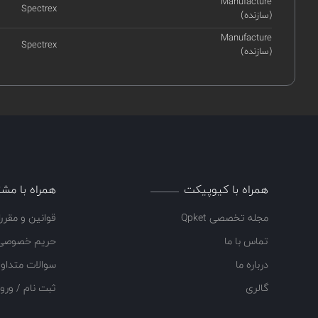
Manufacture
Spectrex
(سازنده)
Manufacture
Spectrex
(سازنده)
همراه با کیوپیکت
همراه با مشت
مجله تخصصی Qpket
قوانین و مقرر
تماس با ما
حریم خصوصی
درباره ما
سوالات متداو
گالری
ثبت نام / ورو