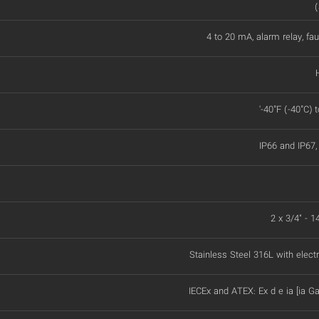
4 to 20 mA, alarm relay, fau
'-40˚F (-40˚C) 
IP66 and IP67
2 x 3/4" - 
Stainless Steel 316L with electr
IECEx and ATEX: Ex d e ia [ia Ga