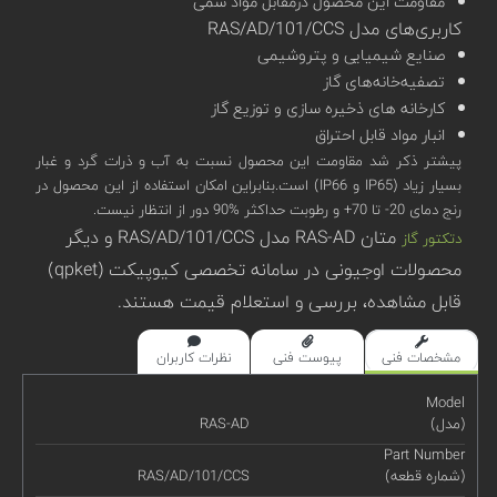
مقاومت این محصول درمقابل مواد سمی
کاربری‌های مدل RAS/AD/101/CCS
صنایع شیمیایی و پتروشیمی
تصفیه‌خانه‌های گاز
کارخانه های ذخیره سازی و توزیع گاز
انبار مواد قابل احتراق
پیشتر ذکر شد مقاومت این محصول نسبت به آب و ذرات گرد و غبار
بسیار زیاد (IP65 و IP66) است.بنابراین امکان استفاده از این محصول در
رنج دمای 20- تا 70+ و رطوبت حداکثر %90 دور از انتظار نیست.
متان RAS-AD مدل RAS/AD/101/CCS و دیگر
دتکتور گاز
محصولات اوجیونی در سامانه تخصصی کیوپیکت (qpket)
قابل مشاهده، بررسی و استعلام قیمت هستند.
مشخصات فنی
پیوست فنی
نظرات کاربران
Model
(مدل)
RAS-AD
Part Number
(شماره قطعه)
RAS/AD/101/CCS