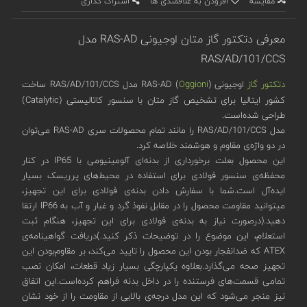
مقایسه
افزودن به علاقمندی ها
اشتراک گذاری
معرفی دتکتور گاز متان اوجیونی RAS-AD مدل
RAS/AD/101/CCS
دتکتور گاز
اوجیونی (
Oggioni
) RAS-AD مدل RAS/AD/101/CCS ساخت
کشور ایتالیا برای تشخیص گاز متان با سنسور کاتالیستی (Catalytic)
طراحی شده‌است.
مدل RAS/AD/101/CCS را مانند تمام محصولات سری RAS-AD می‌توان
در دو واژه‌ی مقاوم و هوشمند خلاصه کرد.
این محصول بعلت برخورداری از بدنه‌ای آلومینیومی با IP65 در کنار
محفظه‌ی سنسور فولادی برای استفاده در محیط‌های پرریسک بسیار
ایده‌آل است.شما با سفارش دادن بدنه‌ی فولادی برای این تجهیز،
میتوانید مقاومت محصول را در مقابل نفوذ گرد و غبار و آب به IP66 ارتقا
دهید.(درصورت نیاز به بدنه‌ی فولادی برای این تجهیز، هنگام ثبت
استعلام، این موضوع را در توضیحات ذکر کنید.)دریافت گواهینامه‌‌ی
ATEX که ضدانفجار بودن این محصول را تایید می‌کند، بر مقاوم‌بودن این
تجهیز صحه می‌گذارد.بعلاوه یکپارچگی بسیار زیاد قطعات، امکان نصب
تمامی قسمت‌های فرستنده را در داخل بدنه فراهم کرده‌است.این اتفاق
نیز منجر می‌شود که این مدل درجه‌ی بالایی از مقاومت را از خود نشان