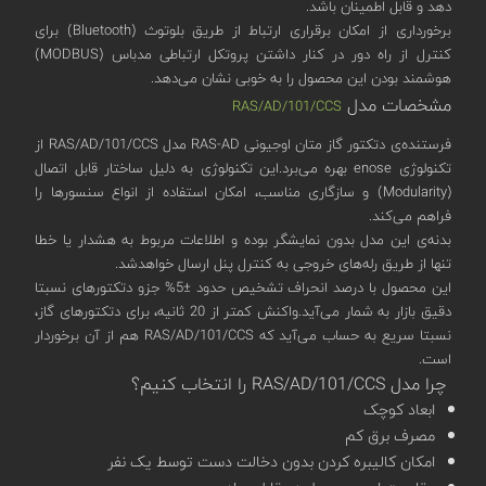
دهد و قابل اطمینان باشد.
برخورداری از امکان برقراری ارتباط از طریق بلوتوث (Bluetooth) برای
کنترل از راه دور در کنار داشتن پروتکل ارتباطی مدباس (MODBUS)
هوشمند بودن این محصول را به خوبی نشان می‌دهد.
مشخصات مدل
RAS/AD/101/CCS
فرستنده‌ی دتکتور گاز متان اوجیونی RAS-AD مدل RAS/AD/101/CCS از
تکنولوژی enose بهره‌ می‌برد.این تکنولوژی به دلیل ساختار قابل اتصال
(Modularity) و سازگاری مناسب، امکان استفاده از انواع سنسورها را
فراهم می‌کند.
بدنه‌ی این مدل بدون نمایشگر بوده و اطلاعات مربوط به هشدار یا خطا
تنها از طریق رله‌های خروجی به کنترل پنل ارسال خواهدشد.
این محصول با درصد انحراف تشخیص حدود ±5% جزو دتکتورهای نسبتا
دقیق بازار به شمار می‌آید.واکنش کمتر از 20 ثانیه، برای دتکتورهای گاز،
نسبتا سریع به حساب می‌آید که RAS/AD/101/CCS هم از آن برخوردار
است.
چرا مدل RAS/AD/101/CCS را انتخاب کنیم؟
ابعاد کوچک
مصرف برق کم
امکان کالیبره کردن بدون دخالت دست توسط یک نفر