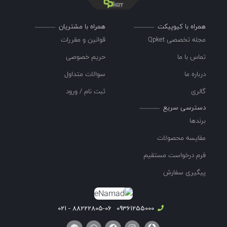
همراه با کیوپیکت
همراه با مشتریان
مجله تخصصی Qpket
قوانین و مقررات
تماس با ما
حریم خصوصی
درباره ما
سوالات متداول
گالری
ثبت نام / ورود
دسترسی سریع
برندها
مقایسه محصولات
فرم درخواست مستقیم
پیگیری سفارش
88222805-06 - 021
09361255000