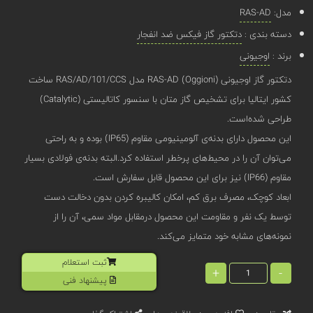
مدل:
RAS-AD
دسته بندی :
دتکتور گاز فیکس ضد انفجار
برند :
اوجیونی
دتکتور گاز اوجیونی (Oggioni) RAS-AD مدل RAS/AD/101/CCS ساخت
کشور ایتالیا برای تشخیص گاز متان با سنسور کاتالیستی (Catalytic)
طراحی شده‌است.
این محصول دارای بدنه‌‌ی آلومینیومی مقاوم (IP65) بوده و به راحتی
می‌توان آن‌ را در محیط‌های پرخطر استفاده کرد.البته بدنه‌ی فولادی بسیار
مقاوم (IP66) نیز برای این محصول قابل سفارش است.
ابعاد کوچک، مصرف برق کم، امکان کالیبره کردن بدون دخالت دست
توسط یک نفر و مقاومت این محصول درمقابل مواد سمی، آن را از
نمونه‌های مشابه خود متمایز می‌کند.
ثبت استعلام
+
-
پیشنهاد فنی