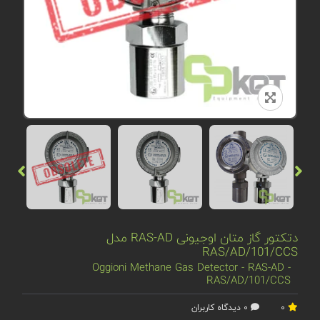
دتکتور گاز متان اوجیونی RAS-AD مدل
RAS/AD/101/CCS
Oggioni Methane Gas Detector - RAS-AD -
RAS/AD/101/CCS
0
0 دیدگاه کاربران