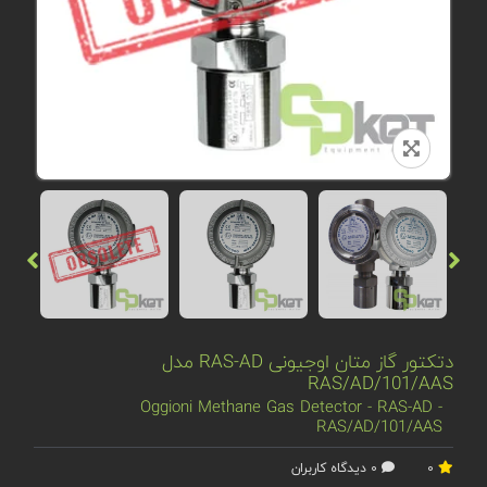
دتکتور گاز متان اوجیونی RAS-AD مدل
RAS/AD/101/AAS
Oggioni Methane Gas Detector - RAS-AD -
RAS/AD/101/AAS
0
0 دیدگاه کاربران