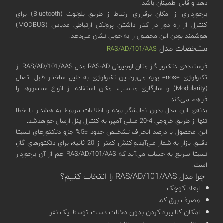
دهد و قابل اطمینان باشد.
برخورداری از امکان برقراری ارتباط از طریق بلوتوث (Bluetooth) برای
کنترل از راه دور در کنار داشتن پروتکل ارتباطی مدباس (MODBUS)
هوشمند بودن این محصول را به خوبی نشان می‌دهد.
مشخصات مدل
RAS/AD/101/AAS
فرستنده‌ی دتکتور گاز متان اوجیونی RAS-AD مدل RAS/AD/101/AAS از
تکنولوژی enose بهره‌ می‌برد.این تکنولوژی به دلیل ساختار قابل اتصال
(Modularity) و سازگاری مناسب، امکان استفاده از انواع سنسورها را
فراهم می‌کند.
بدنه‌ی این مدل بدون نمایشگر بوده و اطلاعات مربوط به هشدار یا خطا
تنها از طریق خروجی 4-20 میلی آمپر‌، به کنترل پنل ارسال خواهدشد.
این محصول با درصد انحراف تشخیص حدود ±5% جزو دتکتورهای نسبتا
دقیق بازار به شمار می‌آید.واکنش کمتر از 20 ثانیه، برای دتکتورهای گاز،
نسبتا سریع به حساب می‌آید که RAS/AD/101/AAS هم از آن برخوردار
است.
چرا مدل RAS/AD/101/AAS را انتخاب کنیم؟
ابعاد کوچک
مصرف برق کم
امکان کالیبره کردن بدون دخالت دست توسط یک نفر