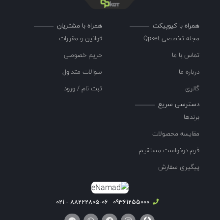
همراه با کیوپیکت
همراه با مشتریان
مجله تخصصی Qpket
قوانین و مقررات
تماس با ما
حریم خصوصی
درباره ما
سوالات متداول
گالری
ثبت نام / ورود
دسترسی سریع
برندها
مقایسه محصولات
فرم درخواست مستقیم
پیگیری سفارش
88222805-06 - 021
09361255000