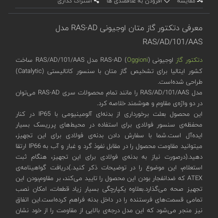
مقایسه
افزودن به علاقمندی ها
اشتراک گذاری
معرفی دتکتور گاز متان اوجیونی RAS-AD مدل
RAS/AD/101/AAS
دتکتور گاز
اوجیونی (
Oggioni
) RAS-AD مدل RAS/AD/101/AAS ساخت
کشور ایتالیا برای تشخیص گاز متان با سنسور کاتالیستی (Catalytic)
طراحی شده‌است.
مدل RAS/AD/101/AAS را مانند تمام محصولات سری RAS-AD می‌توان
در دو واژه‌ی مقاوم و هوشمند خلاصه کرد.
این محصول بعلت برخورداری از بدنه‌ای آلومینیومی با IP65 در کنار
محفظه‌ی سنسور فولادی برای استفاده در محیط‌های پرریسک بسیار
ایده‌آل است.شما با سفارش دادن بدنه‌ی فولادی برای این تجهیز،
میتوانید مقاومت محصول را در مقابل نفوذ گرد و غبار و آب به IP66 ارتقا
دهید.(درصورت نیاز به بدنه‌ی فولادی برای این تجهیز، هنگام ثبت
استعلام، این موضوع را در توضیحات ذکر کنید.)دریافت گواهینامه‌‌ی
ATEX که ضدانفجار بودن این محصول را تایید می‌کند، بر مقاوم‌بودن این
تجهیز صحه می‌گذارد.بعلاوه یکپارچگی بسیار زیاد قطعات، امکان نصب
تمامی قسمت‌های فرستنده را در داخل بدنه فراهم کرده‌است.این اتفاق
نیز منجر می‌شود که این مدل درجه‌ی بالایی از مقاومت را از خود نشان