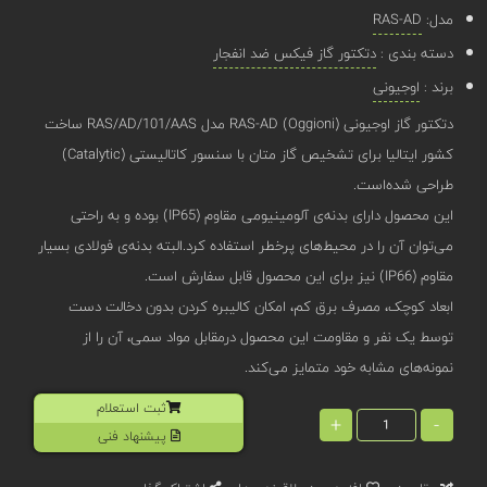
مدل:
RAS-AD
دسته بندی :
دتکتور گاز فیکس ضد انفجار
برند :
اوجیونی
دتکتور گاز اوجیونی (Oggioni) RAS-AD مدل RAS/AD/101/AAS ساخت
کشور ایتالیا برای تشخیص گاز متان با سنسور کاتالیستی (Catalytic)
طراحی شده‌است.
این محصول دارای بدنه‌‌ی آلومینیومی مقاوم (IP65) بوده و به راحتی
می‌توان آن‌ را در محیط‌های پرخطر استفاده کرد.البته بدنه‌ی فولادی بسیار
مقاوم (IP66) نیز برای این محصول قابل سفارش است.
ابعاد کوچک، مصرف برق کم، امکان کالیبره کردن بدون دخالت دست
توسط یک نفر و مقاومت این محصول درمقابل مواد سمی، آن را از
نمونه‌های مشابه خود متمایز می‌کند.
ثبت استعلام
+
-
پیشنهاد فنی