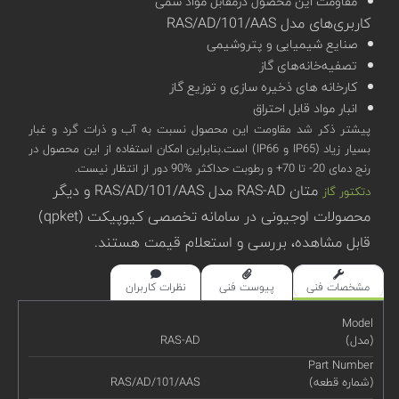
مقاومت این محصول درمقابل مواد سمی
کاربری‌های مدل RAS/AD/101/AAS
صنایع شیمیایی و پتروشیمی
تصفیه‌خانه‌های گاز
کارخانه های ذخیره سازی و توزیع گاز
انبار مواد قابل احتراق
پیشتر ذکر شد مقاومت این محصول نسبت به آب و ذرات گرد و غبار
بسیار زیاد (IP65 و IP66) است.بنابراین امکان استفاده از این محصول در
رنج دمای 20- تا 70+ و رطوبت حداکثر %90 دور از انتظار نیست.
متان RAS-AD مدل RAS/AD/101/AAS و دیگر
دتکتور گاز
محصولات اوجیونی در سامانه تخصصی کیوپیکت (qpket)
قابل مشاهده، بررسی و استعلام قیمت هستند.
مشخصات فنی
پیوست فنی
نظرات کاربران
Model
(مدل)
RAS-AD
Part Number
(شماره قطعه)
RAS/AD/101/AAS