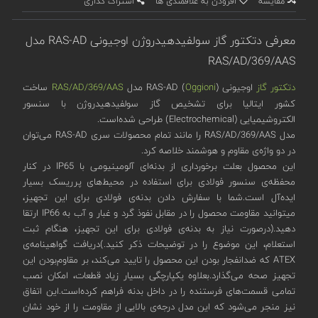
مقایسه
افزودن به علاقمندی ها
اشتراک گذاری
معرفی دتکتور گاز سولفید‌هیدروژن اوجیونی RAS-AD مدل
RAS/AD/369/AAS
دتکتور گاز
اوجیونی (
Oggioni
) RAS-AD مدل
RAS/AD/369/AAS
ساخت
کشور ایتالیا برای تشخیص گاز سولفید‌هیدروژن با سنسور
الکتروشیمیایی (Electrochemical) طراحی شده‌است.
مدل RAS/AD/369/AAS را مانند تمام محصولات سری RAS-AD می‌توان
در دو واژه‌ی مقاوم و هوشمند خلاصه کرد.
این محصول بعلت برخورداری از بدنه‌ای آلومینیومی با IP65 در کنار
محفظه‌ی سنسور فولادی برای استفاده در محیط‌های پرریسک بسیار
ایده‌آل است.شما با سفارش دادن بدنه‌ی فولادی برای این تجهیز،
میتوانید مقاومت محصول را در مقابل نفوذ گرد و غبار و آب به IP66 ارتقا
دهید.(درصورت نیاز به بدنه‌ی فولادی برای این تجهیز، هنگام ثبت
استعلام، این موضوع را در توضیحات ذکر کنید.)دریافت گواهینامه‌‌ی
ATEX که ضدانفجار بودن این محصول را تایید می‌کند، بر مقاوم‌بودن این
تجهیز صحه می‌گذارد.بعلاوه یکپارچگی بسیار زیاد قطعات، امکان نصب
تمامی قسمت‌های فرستنده را در داخل بدنه فراهم کرده‌است.این اتفاق
نیز منجر می‌شود که این مدل درجه‌ی بالایی از مقاومت را از خود نشان