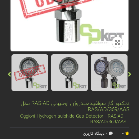
دتکتور گاز سولفید‌هیدروژن اوجیونی RAS-AD مدل
RAS/AD/369/AAS
Oggioni Hydrogen sulphide Gas Detector - RAS-AD -
RAS/AD/369/AAS
0
0 دیدگاه کاربران