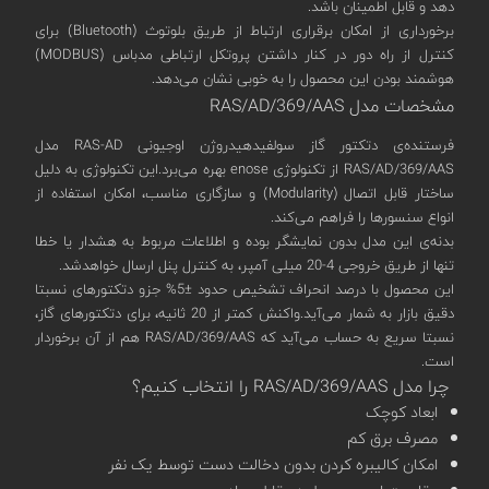
دهد و قابل اطمینان باشد.
برخورداری از امکان برقراری ارتباط از طریق بلوتوث (Bluetooth) برای
کنترل از راه دور در کنار داشتن پروتکل ارتباطی مدباس (MODBUS)
هوشمند بودن این محصول را به خوبی نشان می‌دهد.
مشخصات مدل RAS/AD/369/AAS
فرستنده‌ی دتکتور گاز سولفید‌هیدروژن اوجیونی RAS-AD مدل
RAS/AD/369/AAS از تکنولوژی enose بهره‌ می‌برد.این تکنولوژی به دلیل
ساختار قابل اتصال (Modularity) و سازگاری مناسب، امکان استفاده از
انواع سنسورها را فراهم می‌کند.
بدنه‌ی این مدل بدون نمایشگر بوده و اطلاعات مربوط به هشدار یا خطا
تنها از طریق خروجی 4-20 میلی آمپر‌، به کنترل پنل ارسال خواهدشد.
این محصول با درصد انحراف تشخیص حدود ±5% جزو دتکتورهای نسبتا
دقیق بازار به شمار می‌آید.واکنش کمتر از 20 ثانیه، برای دتکتورهای گاز،
نسبتا سریع به حساب می‌آید که RAS/AD/369/AAS هم از آن برخوردار
است.
چرا مدل RAS/AD/369/AAS را انتخاب کنیم؟
ابعاد کوچک
مصرف برق کم
امکان کالیبره کردن بدون دخالت دست توسط یک نفر