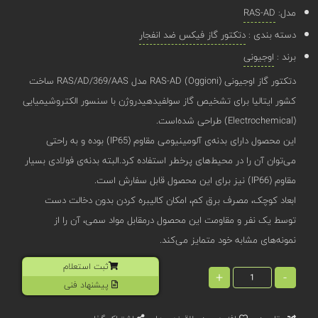
مدل:
RAS-AD
دسته بندی :
دتکتور گاز فیکس ضد انفجار
برند :
اوجیونی
دتکتور گاز اوجیونی (Oggioni) RAS-AD مدل RAS/AD/369/AAS ساخت
کشور ایتالیا برای تشخیص گاز سولفید‌هیدروژن با سنسور الکتروشیمیایی
(Electrochemical) طراحی شده‌است.
این محصول دارای بدنه‌‌ی آلومینیومی مقاوم (IP65) بوده و به راحتی
می‌توان آن‌ را در محیط‌های پرخطر استفاده کرد.البته بدنه‌ی فولادی بسیار
مقاوم (IP66) نیز برای این محصول قابل سفارش است.
ابعاد کوچک، مصرف برق کم، امکان کالیبره کردن بدون دخالت دست
توسط یک نفر و مقاومت این محصول درمقابل مواد سمی، آن را از
نمونه‌های مشابه خود متمایز می‌کند.
ثبت استعلام
+
-
پیشنهاد فنی