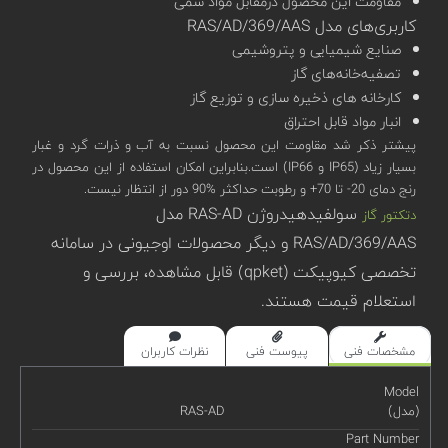
مقاومت این محصول درمقابل مواد سمی
کاربری‌های مدل RAS/AD/369/AAS
صنایع شیمیایی و پتروشیمی
تصفیه‌خانه‌های گاز
کارخانه های ذخیره سازی و توزیع گاز
انبار مواد قابل احتراق
پیشتر ذکر شد مقاومت این محصول نسبت به آب و ذرات گرد و غبار
بسیار زیاد (IP65 و IP66) است.بنابراین امکان استفاده از این محصول در
رنج دمای 20- تا 70+ و رطوبت حداکثر %90 دور از انتظار نیست.
سولفید‌هیدروژن RAS-AD مدل
دتکتور گاز
RAS/AD/369/AAS و دیگر محصولات اوجیونی در سامانه
تخصصی کیوپیکت (qpket) قابل مشاهده، بررسی و
استعلام قیمت هستند.
مشخصات فنی
پیوست فنی
نظرات کاربران
Model
(مدل)
RAS-AD
Part Number