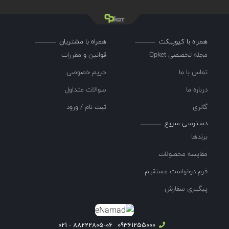
همراه با کیوپیکت
همراه با مشتریان
مجله تخصصی Qpket
قوانین و مقررات
تماس با ما
حریم خصوصی
درباره ما
سوالات متداول
گالری
ثبت نام / ورود
دسترسی سریع
برندها
مقایسه محصولات
فرم درخواست مستقیم
پیگیری سفارش
88222805-06 - 021
09361255000